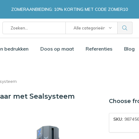
ZOMERAANBIEDING: 10% KORTING MET CODE ZOMER10
Alle categorieën
n bedrukken
Doos op maat
Referenties
Blog
lsysteem
laar met Sealsysteem
Choose fr
SKU:
98745