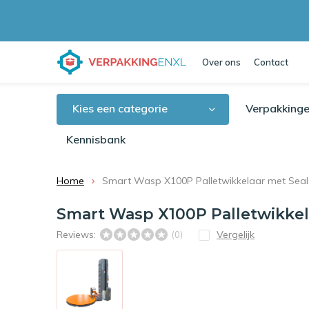
Over ons
Contact
Kies een categorie
Verpakkinge
Kennisbank
Home
Smart Wasp X100P Palletwikkelaar met Sea
Smart Wasp X100P Palletwikke
Reviews:
Vergelijk
(0)