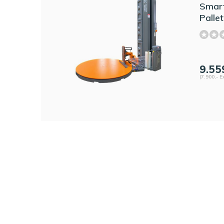
Smar
Palle
9.55
(7.900,- E