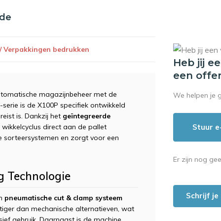
nde
 / Verpakkingen bedrukken
Heb jij e
een offe
automatische magazijnbeheer met de
We helpen je 
-serie is de X100P specifiek ontwikkeld
ist is. Dankzij het
geïntegreerde
Stuur e
 wikkelcyclus direct aan de pallet
e sorteersystemen en zorgt voor een
Er zijn nog ge
g Technologie
Schrijf j
jn
pneumatische cut & clamp systeem
chtiger dan mechanische alternatieven, wat
nsief gebruik. Daarnaast is de machine