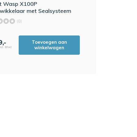
t Wasp X100P
twikkelaar met Sealsysteem
(0)
9,-
Toevoegen aan
winkelwagen
xcl. btw)