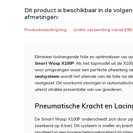
Dit product is beschikbaar in de volge
afmetingen:
Productomschrijving
Gratis verzending vanaf €99
Elimineer loshangende folie en optimaliseer uw 
Smart Wasp X100P
. Als het topmodel uit de X100
voor omgevingen waar een perfecte afwerking vere
sealsysteem
wordt het uiteinde van de folie na de
vastgezet. Dit voorkomt storingen in automatisch
uiterst strakke presentatie van uw goederen.
Pneumatische Kracht en Lacin
De Smart Wasp X100P onderscheidt zich door zi
(werkend op 6 bar). Dit systeem is sneller en kra
resulteert in een hogere betrouwbaarheid bij inte