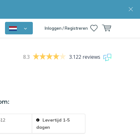
Inloggen / Registreren
8.3
3.122 reviews
om:
612
Levertijd 1-5
dagen