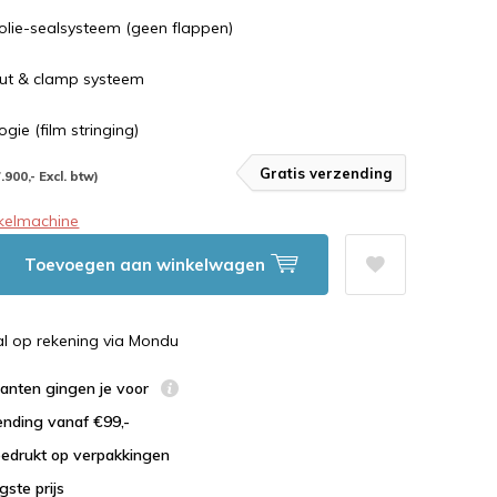
olie-sealsysteem (geen flappen)
ut & clamp systeem
gie (film stringing)
Gratis verzending
7.900,- Excl. btw)
kelmachine
Toevoegen aan winkelwagen
al op rekening via Mondu
lanten gingen je voor
ending vanaf €99,-
bedrukt op verpakkingen
agste prijs