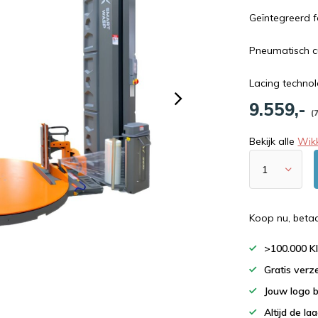
Geïntegreerd f
Pneumatisch c
Lacing technolo
9.559,-
(
Bekijk alle
Wik
Koop nu, beta
>100.000 K
Gratis verz
Jouw logo 
Altijd de la