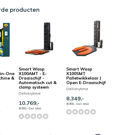
rde producten
Smart Wasp
Smart Wasp
-in-One
X100AMT - E-
X100SMT
chine &
Draaischijf -
Palletwikkelaar |
Automatisch cut &
Open E-Draaischijf
clamp systeem
Deliverytime
Deliverytime
8.349,-
10.769,-
(6.900,- Excl. btw)
(8.900,- Excl. btw)