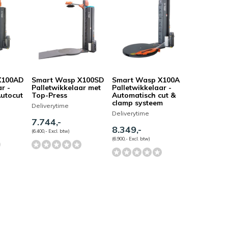
X100AD
Smart Wasp X100SD
Smart Wasp X100A
r -
Palletwikkelaar met
Palletwikkelaar -
Autocut
Top-Press
Automatisch cut &
clamp systeem
Deliverytime
Deliverytime
7.744,-
8.349,-
(6.400,- Excl. btw)
(6.900,- Excl. btw)