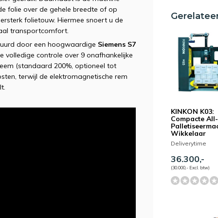
 de folie over de gehele breedte of op
Gerelatee
ersterk folietouw. Hiermee snoert u de
aal transportcomfort.
stuurd door een hoogwaardige
Siemens S7
de volledige controle over 9 onafhankelijke
teem (standaard 200%, optioneel tot
osten, terwijl de elektromagnetische rem
t.
KINKON K03:
Compacte All
Palletiseerma
Wikkelaar
Deliverytime
36.300,-
(30.000,- Excl. btw)