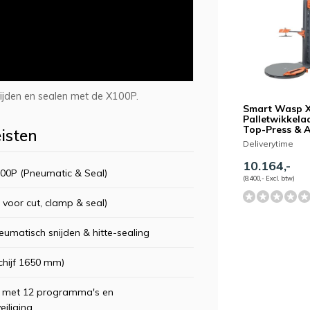
ijden en sealen met de X100P.
Smart Wasp 
Palletwikkelaa
Top-Press & 
eisten
Deliverytime
10.164,-
0P (Pneumatic & Seal)
(8.400,- Excl. btw)
 voor cut, clamp & seal)
umatisch snijden & hitte-sealing
chijf 1650 mm)
 met 12 programma's en
iliging