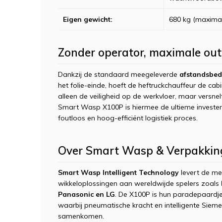
Eigen gewicht:
680 kg (maximale
Zonder operator, maximale ou
Dankzij de standaard meegeleverde
afstandsbed
het folie-einde, hoeft de heftruckchauffeur de cabi
alleen de veiligheid op de werkvloer, maar versnelt
Smart Wasp X100P is hiermee de ultieme investeri
foutloos en hoog-efficiënt logistiek proces.
Over Smart Wasp & Verpakki
Smart Wasp Intelligent Technology
levert de m
wikkeloplossingen aan wereldwijde spelers zoals
Panasonic en LG
. De X100P is hun paradepaardje 
waarbij pneumatische kracht en intelligente Siem
samenkomen.