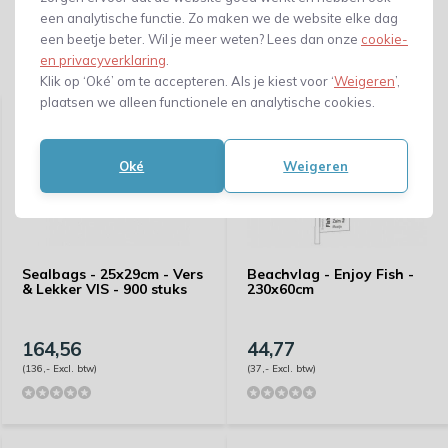
een analytische functie. Zo maken we de website elke dag
een beetje beter. Wil je meer weten? Lees dan onze
cookie-
en privacyverklaring
.
Gerelateerde producten
Klik op ‘Oké’ om te accepteren. Als je kiest voor ‘
Weigeren
’,
plaatsen we alleen functionele en analytische cookies.
Oké
Weigeren
Sealbags - 25x29cm - Vers
Beachvlag - Enjoy Fish -
& Lekker VIS - 900 stuks
230x60cm
164,56
44,77
(136,- Excl. btw)
(37,- Excl. btw)