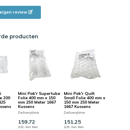
e eigen review
rde producten
i
Mini Pak'r Supertube
Mini Pak'r Quilt
e 200
Folie 400 mm x 150
Small Folie 400 mm x
425
mm 250 Meter 1667
150 mm 250 Meter
ussens
Kussens
1667 Kussens
Deliverytime
Deliverytime
159,72
151,25
(132,- Excl. btw)
(125,- Excl. btw)