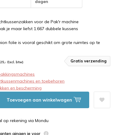
dagen
uchtkussenzakken voor de Pak'r machine
ak je maar liefst 1.667 dubbele kussens
ion folie is vooral geschikt om grote ruimtes op te
Gratis verzending
25,- Excl. btw)
pakkingsmachines
htkussenmachines en toebehoren
akken en bescherming
Toevoegen aan winkelwagen
al op rekening via Mondu
lanten gingen je voor