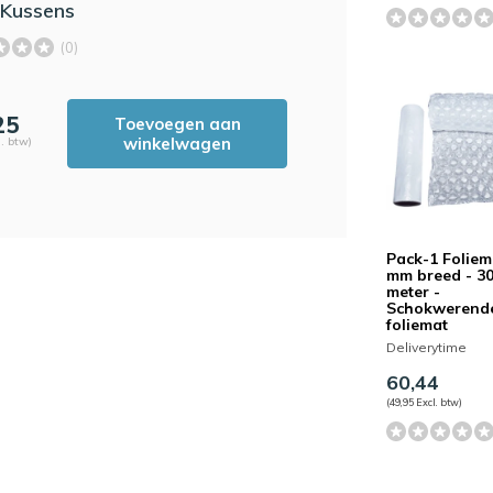
Kussens
(0)
25
Toevoegen aan
winkelwagen
l. btw)
Pack-1 Foliem
mm breed - 3
meter -
Schokwerend
foliemat
Deliverytime
60,44
(49,95 Excl. btw)