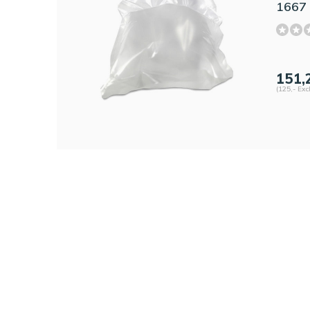
1667 
151,
(125,- Exc