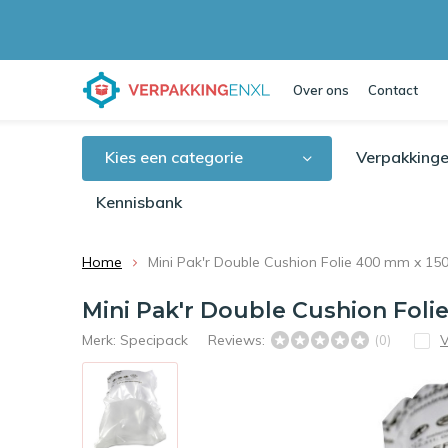
Over ons
Contact
Kies een categorie
Verpakkinge
Kennisbank
Home
Mini Pak'r Double Cushion Folie 400 mm x 1
Mini Pak'r Double Cushion Fol
Merk:
Specipack
Reviews:
V
(0)