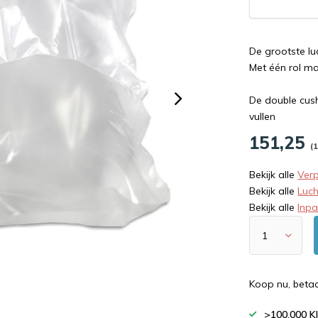
De grootste l
Met één rol ma
De double cush
vullen
151,25
(1
Bekijk alle
Ver
Bekijk alle
Luc
Bekijk alle
Inp
Koop nu, beta
>100.000 K