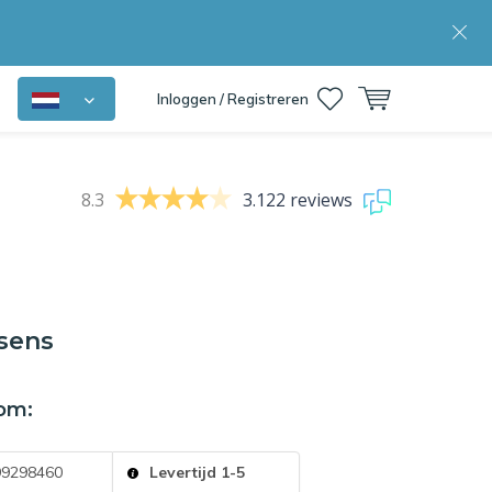
Inloggen / Registreren
8.3
3.122 reviews
sens
om:
9298460
Levertijd 1-5