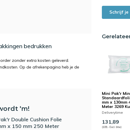
Schrijf j
Gerelatee
pakkingen bedrukken
order zonder extra kosten geleverd.
endkosten. Op de afrekenpagina heb je de
Mini Pak'r Min
Standaardfoli
mm x 130mm 
Meter 3269 K
wordt 'm!
Deliverytime
Pak'r Double Cushion Folie
131,89
mm x 150 mm 250 Meter
(109,- Excl. btw)