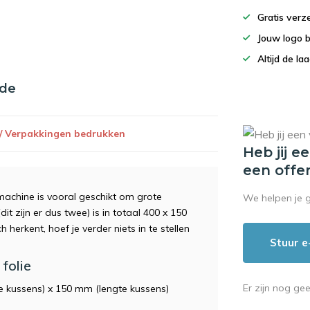
Gratis verz
Jouw logo 
Altijd de la
nde
 / Verpakkingen bedrukken
Heb jij e
een offe
machine is vooral geschikt om grote
We helpen je 
it zijn er dus twee) is in totaal 400 x 150
erkent, hoef je verder niets in te stellen
Stuur e
folie
Er zijn nog ge
e kussens) x 150 mm (lengte kussens)