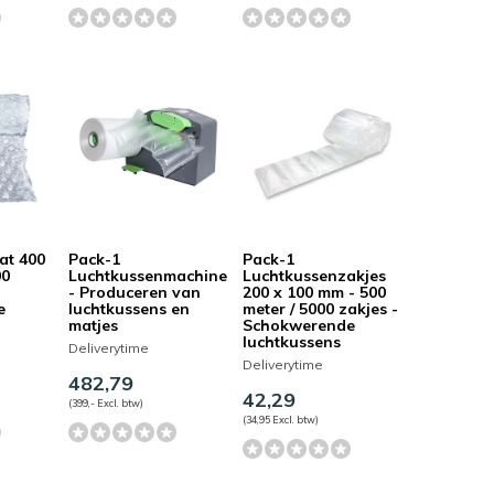
at 400
Pack-1
Pack-1
00
Luchtkussenmachine
Luchtkussenzakjes
- Produceren van
200 x 100 mm - 500
e
luchtkussens en
meter / 5000 zakjes -
matjes
Schokwerende
luchtkussens
Deliverytime
Deliverytime
482,79
42,29
(399,- Excl. btw)
(34,95 Excl. btw)