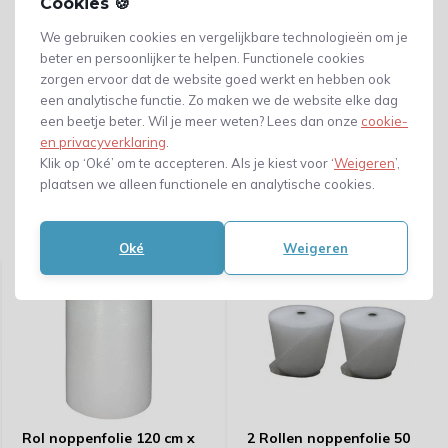
Cookies 🍪
We gebruiken cookies en vergelijkbare technologieën om je
beter en persoonlijker te helpen. Functionele cookies
zorgen ervoor dat de website goed werkt en hebben ook
een analytische functie. Zo maken we de website elke dag
een beetje beter. Wil je meer weten? Lees dan onze
cookie-
en privacyverklaring
.
Klik op ‘Oké’ om te accepteren. Als je kiest voor ‘
Weigeren
’,
plaatsen we alleen functionele en analytische cookies.
Gerelateerde producten
Oké
Weigeren
Rol noppenfolie 120 cm x
2 Rollen noppenfolie 50