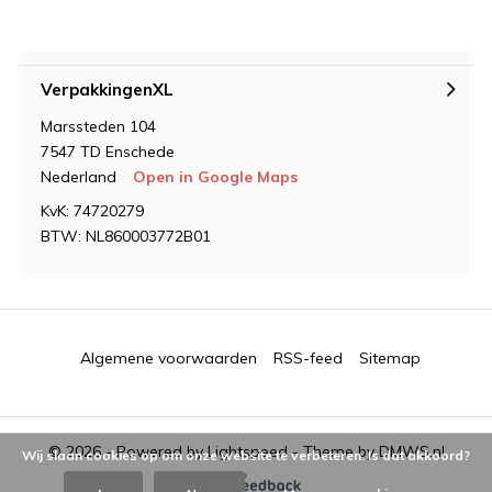
VerpakkingenXL
Marssteden 104
7547 TD Enschede
Nederland
Open in Google Maps
KvK: 74720279
BTW: NL860003772B01
Algemene voorwaarden
RSS-feed
Sitemap
© 2026 - Powered by
Lightspeed
- Theme by
DMWS.nl
Wij slaan cookies op om onze website te verbeteren. Is dat akkoord?