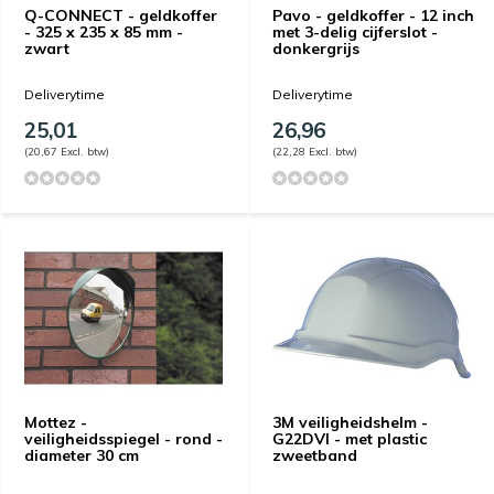
Q-CONNECT - geldkoffer
Pavo - geldkoffer - 12 inch
- 325 x 235 x 85 mm -
met 3-delig cijferslot -
zwart
donkergrijs
Deliverytime
Deliverytime
25,01
26,96
(20,67 Excl. btw)
(22,28 Excl. btw)
Mottez -
3M veiligheidshelm -
veiligheidsspiegel - rond -
G22DVI - met plastic
diameter 30 cm
zweetband