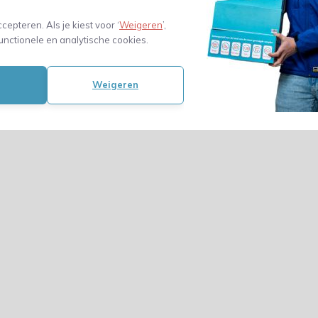
steekkar tot 8
48,34
ccepteren. Als je kiest voor ‘
Weigeren
’,
unctionele en analytische cookies.
(39,95 Excl. btw)
Weigeren