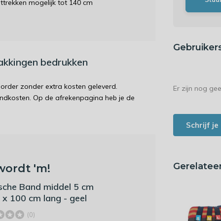
ittrekken mogelijk tot 140 cm
Gebruiker
pakkingen bedrukken
order zonder extra kosten geleverd.
Er zijn nog ge
endkosten. Op de afrekenpagina heb je de
Schrijf j
Gerelatee
wordt 'm!
ische Band middel 5 cm
 x 100 cm lang - geel
(0)