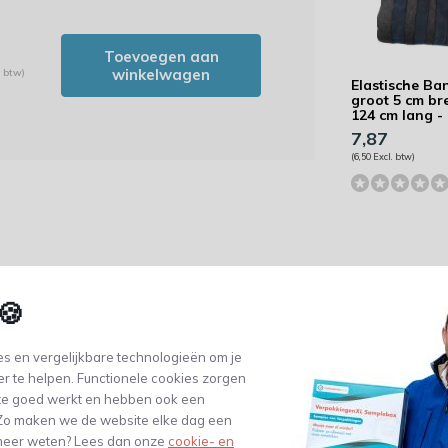
Toevoegen aan
winkelwagen
. btw)
Elastische Ba
groot 5 cm br
124 cm lang -
7,87
(6,50 Excl. btw)
🍪
s en vergelijkbare technologieën om je
er te helpen. Functionele cookies zorgen
te goed werkt en hebben ook een
. Zo maken we de website elke dag een
Steekwagen tr
e meer weten? Lees dan onze
cookie- en
opvouwbaar 