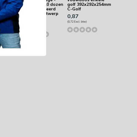
0 kg
Bundel met 10 dozen
golf 392x292x254mm
gepersonaliseerd
C-Golf
met eigen ontwerp
0,87
71,39
(0,72 Excl. btw)
(59,- Excl. btw)