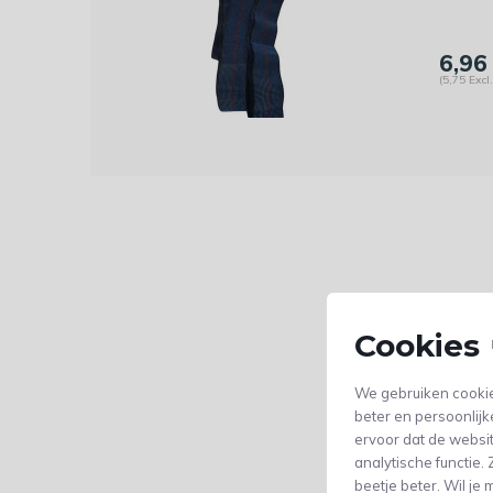
6,96
(5,75 Excl
Cookies 
We gebruiken cookie
beter en persoonlijk
ervoor dat de websi
analytische functie
beetje beter. Wil j