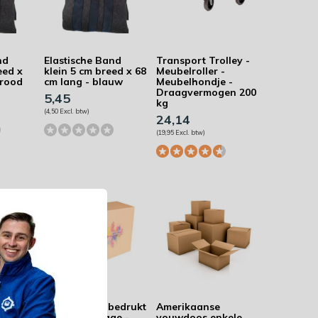
nd
Elastische Band
Transport Trolley -
eed x
klein 5 cm breed x 68
Meubelroller -
 rood
cm lang - blauw
Meubelhondje -
Draagvermogen 200
5,45
kg
(4,50 Excl. btw)
24,14
(19,95 Excl. btw)
olley -
Verhuisdoos bedrukt
Amerikaanse
-
in kleine oplage -
vouwdoos enkele