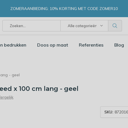
ZOMERAANBIEDING: 10% KORTING MET CODE ZOMER10
Alle categorieën
n bedrukken
Doos op maat
Referenties
Blog
lang - geel
eed x 100 cm lang - geel
ergelijk
SKU:
872016