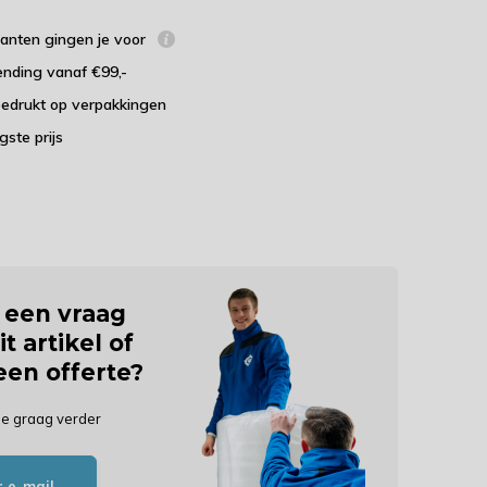
lanten gingen je voor
ending vanaf €99,-
bedrukt op verpakkingen
agste prijs
j een vraag
it artikel of
 een offerte?
je graag verder
r e-mail