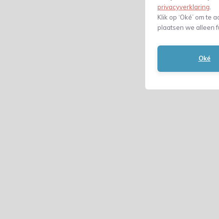
privacyverklaring
.
Klik op ‘Oké’ om te a
plaatsen we alleen f
Oké