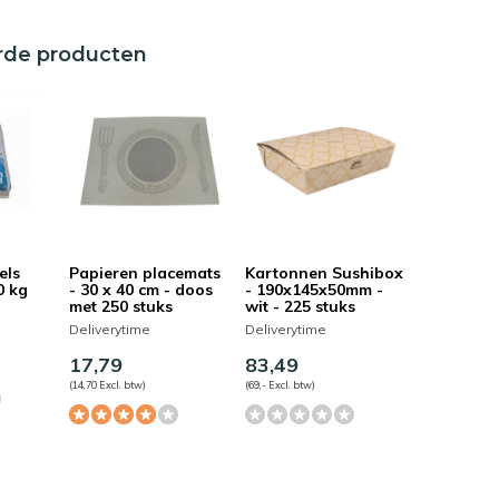
rde producten
els
Papieren placemats
Kartonnen Sushibox
0 kg
- 30 x 40 cm - doos
- 190x145x50mm -
met 250 stuks
wit - 225 stuks
Deliverytime
Deliverytime
17,79
83,49
(14,70 Excl. btw)
(69,- Excl. btw)