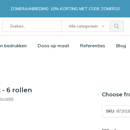
ZOMERAANBIEDING: 10% KORTING MET CODE ZOMER10
Alle categorieën
n bedrukken
Doos op maat
Referenties
Blog
 - 6 rollen
Choose fr
ergelijk
SKU:
872016