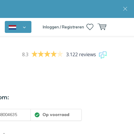
Inloggen / Registreren
8.3
3.122 reviews
om:
8004635
Op voorraad