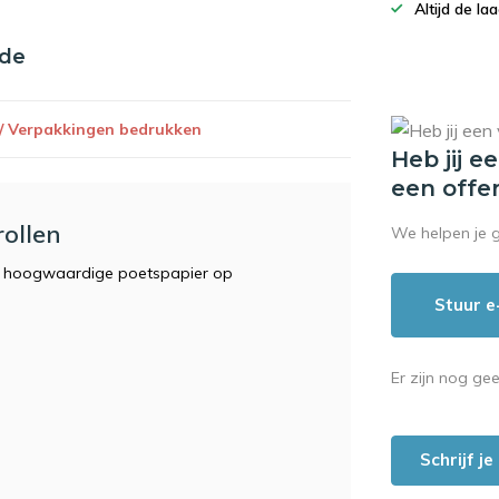
Altijd de la
nde
 / Verpakkingen bedrukken
Heb jij e
een offe
rollen
We helpen je 
an hoogwaardige poetspapier op
Stuur e
Er zijn nog ge
Schrijf j