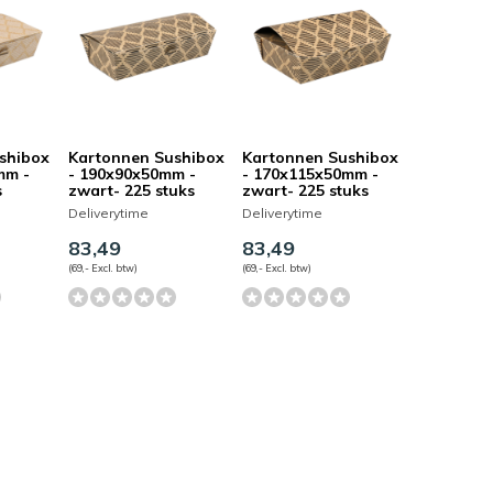
shibox
Kartonnen Sushibox
Kartonnen Sushibox
mm -
- 190x90x50mm -
- 170x115x50mm -
s
zwart- 225 stuks
zwart- 225 stuks
Deliverytime
Deliverytime
83,49
83,49
(69,- Excl. btw)
(69,- Excl. btw)