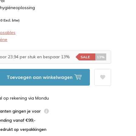
rol
 hygiëneoplossing
40 Excl. btw)
posables
iëne
oor 23,94 per stuk en bespaar 13%
SALE
13%
Toevoegen aan winkelwagen
al op rekening via Mondu
lanten gingen je voor
ending vanaf €99,-
bedrukt op verpakkingen