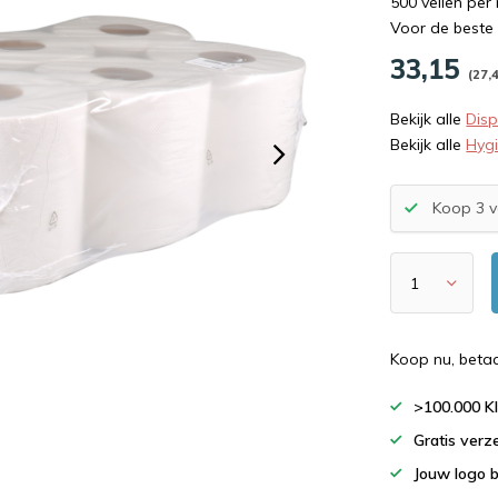
500 vellen per 
Voor de beste
33,15
(27,
Bekijk alle
Dis
Bekijk alle
Hyg
Koop 3 v
Koop nu, beta
>100.000 K
Gratis verz
Jouw logo 