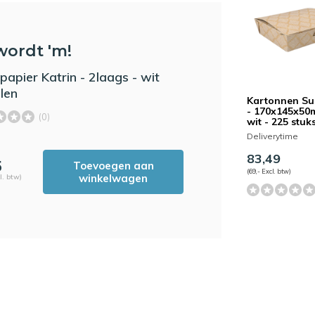
wordt 'm!
papier Katrin - 2laags - wit
llen
Kartonnen Su
- 170x145x50
(0)
wit - 225 stuk
Deliverytime
83,49
5
Toevoegen aan
(69,- Excl. btw)
winkelwagen
l. btw)