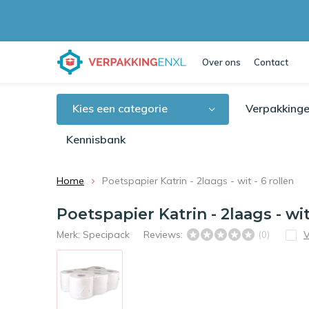
Over ons
Contact
Kies een categorie
Verpakkinge
Kennisbank
Home
Poetspapier Katrin - 2laags - wit - 6 rollen
Poetspapier Katrin - 2laags - wit
Merk:
Specipack
Reviews:
V
(0)