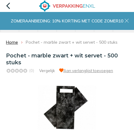
ZOMERAANBIEDING: 10% KORTING MET CODE ZOMER10
menu
zoeken
inloggen
wishlist
contact
winkelwagen
home
Home
Pochet - marble zwart + wit servet - 500 stuks
Pochet - marble zwart + wit servet - 500
stuks
(0)
Vergelijk
Aan verlanglijst toevoegen