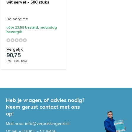
wit servet - 500 stuks
Deliverytime
vóór 23:59 besteld, maandag
bezorgd!
Vergelijk
90,75
(75,- Excl. btw)
Heb je vragen, of advies nodig?
Neem gerust contact met ons
op!
Mail naar
info@verpakkingenxl.nl
Of bel
+31(0)53 - 5738456