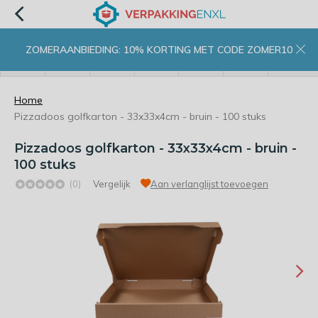
ZOMERAANBIEDING: 10% KORTING MET CODE ZOMER10
menu
zoeken
inloggen
wishlist
contact
winkelwagen
home
Home
Pizzadoos golfkarton - 33x33x4cm - bruin - 100 stuks
Pizzadoos golfkarton - 33x33x4cm - bruin -
100 stuks
(0)
Vergelijk
Aan verlanglijst toevoegen