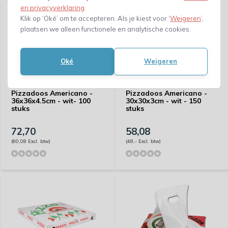
en privacyverklaring
.
Klik op ‘Oké’ om te accepteren. Als je kiest voor ‘
Weigeren
’,
plaatsen we alleen functionele en analytische cookies.
Oké
Weigeren
Pizzadoos Americano -
Pizzadoos Americano -
36x36x4.5cm - wit- 100
30x30x3cm - wit - 150
stuks
stuks
72,70
58,08
(60,08 Excl. btw)
(48,- Excl. btw)