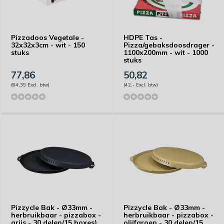
Pizzadoos Vegetale -
HDPE Tas -
32x32x3cm - wit - 150
Pizza/gebaksdoosdrager -
stuks
1100x200mm - wit - 1000
stuks
77,86
50,82
(64,35 Excl. btw)
(42,- Excl. btw)
Pizzycle Bak - Ø33mm -
Pizzycle Bak - Ø33mm -
herbruikbaar - pizzabox -
herbruikbaar - pizzabox -
grijs - 30 delen/15 boxes)
olijfgroen - 30 delen/15