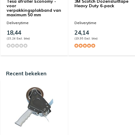
Tesa afroller Economy -
3M Scotch Dozensluittape
voor
Heavy Duty 6-pack
verpakkingsplakband van
maximum 50 mm
Deliverytime
Deliverytime
18,44
24,14
(15,24 Excl. btw)
(19,95 Excl. btw)
Recent bekeken