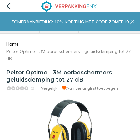
ZOMERAANBIEDING: 10% KORTING MET CODE ZOMER10
menu
zoeken
inloggen
wishlist
contact
winkelwagen
home
Home
Peltor Optime - 3M oorbeschermers - geluidsdemping tot 27
dB
Peltor Optime - 3M oorbeschermers -
geluidsdemping tot 27 dB
(0)
Vergelijk
Aan verlanglijst toevoegen