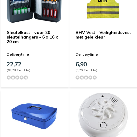
Sleutelkast - voor 20
BHV Vest - Veiligheidsvest
sleutelhangers - 6 x 16 x
met gele kleur
20 cm
Deliverytime
Deliverytime
22,72
6,90
(18,78 Excl. btw)
(5,70 Excl. btw)