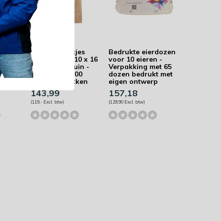
es
Papieren zakjes
Bedrukte eierdozen
5 x 22
bedrukken - 10 x 16
voor 10 eieren -
in -
cm - Kraft Bruin -
Verpakking met 65
00
Doos met 1.000
dozen bedrukt met
ken
bedrukte zakken
eigen ontwerp
143,99
157,18
(119,- Excl. btw)
(129,90 Excl. btw)