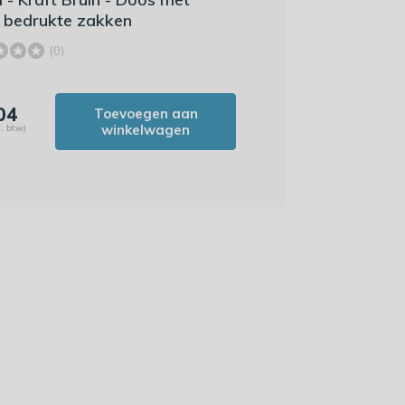
 bedrukte zakken
(0)
04
Toevoegen aan
winkelwagen
l. btw)