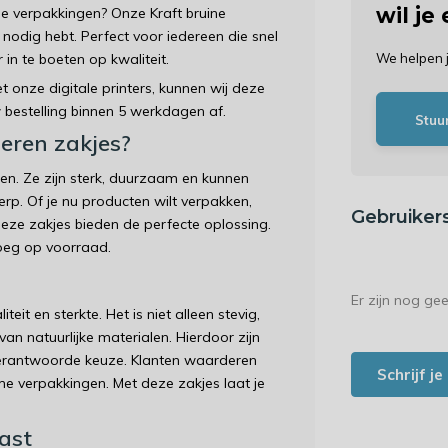
wil je
 je verpakkingen? Onze Kraft bruine
 nodig hebt. Perfect voor iedereen die snel
in te boeten op kwaliteit.
We helpen 
 onze digitale printers, kunnen wij deze
w bestelling binnen 5 werkdagen af.
Stuu
eren zakjes?
en. Ze zijn sterk, duurzaam en kunnen
p. Of je nu producten wilt verpakken,
Gebruiker
deze zakjes bieden de perfecte oplossing.
noeg op voorraad.
Er zijn nog ge
eit en sterkte. Het is niet alleen stevig,
an natuurlijke materialen. Hierdoor zijn
 verantwoorde keuze. Klanten waarderen
Schrijf j
me verpakkingen. Met deze zakjes laat je
ast