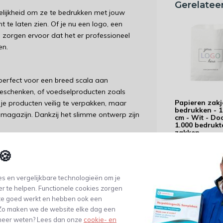
Gerelatee
elijkheid om ze te bedrukken met jouw
 te laten zien. Of je nu een logo, een
j zorgen ervoor dat het er professioneel
en.
perfect voor een breed scala aan
geschenken, of voedselproducten zoals
Papieren zakj
je producten veilig te verpakken, maar
bedrukken - 1
magazijn. Dankzij het slimme ontwerp zijn
cm - Wit - Do
1.000 bedrukt
zakken
156,09
🍪
(129,- Excl. btw)
ia onze webshop personaliseren. Via de
ien en waar deze op het zakje moet komen.
s en vergelijkbare technologieën om je
nnen 5 werkdagen afleveren.
er te helpen. Functionele cookies zorgen
te goed werkt en hebben ook een
. Zo maken we de website elke dag een
e meer weten? Lees dan onze
cookie- en