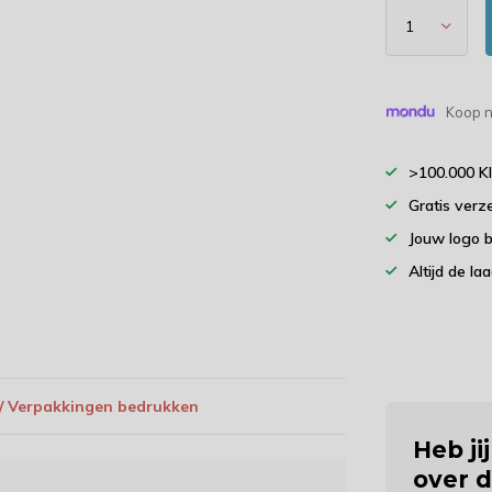
Koop n
>100.000 K
Gratis verz
Jouw logo 
Altijd de la
 / Verpakkingen bedrukken
Heb ji
over d