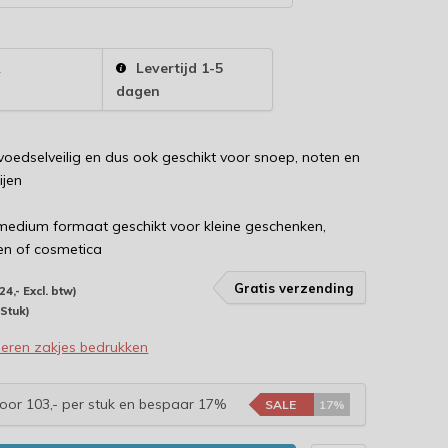
2
Levertijd 1-5
dagen
 voedselveilig en dus ook geschikt voor snoep, noten en
ijen
edium formaat geschikt voor kleine geschenken,
en of cosmetica
Gratis verzending
24,- Excl. btw)
 Stuk)
eren zakjes bedrukken
oor 103,- per stuk en bespaar 17%
SALE
17%