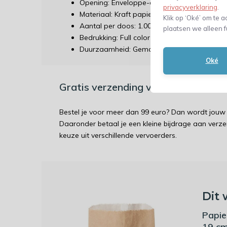
Opening: Enveloppe-opening (voorkant is la
privacyverklaring
.
Materiaal: Kraft papier
Klik op ‘Oké’ om te a
Aantal per doos: 1.000 zakjes
plaatsen we alleen f
Bedrukking: Full color digitaal
Duurzaamheid: Gemaakt van recyclebaar m
Oké
Gratis verzending vanaf €99 / Ver
Bestel je voor meer dan 99 euro? Dan wordt jouw 
Daaronder betaal je een kleine bijdrage aan verz
keuze uit verschillende vervoerders.
Dit 
Papie
19 cm