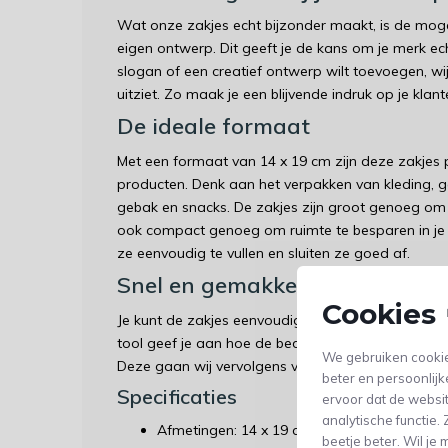
Wat onze zakjes echt bijzonder maakt, is de mog
eigen ontwerp. Dit geeft je de kans om je merk echt
slogan of een creatief ontwerp wilt toevoegen, wi
uitziet. Zo maak je een blijvende indruk op je klant
De ideale formaat
Met een formaat van 14 x 19 cm zijn deze zakjes 
producten. Denk aan het verpakken van kleding, 
gebak en snacks. De zakjes zijn groot genoeg om 
ook compact genoeg om ruimte te besparen in je 
ze eenvoudig te vullen en sluiten ze goed af.
Snel en gemakkelijk bestellen
Cookies 
Je kunt de zakjes eenvoudig online bestellen en v
tool geef je aan hoe de bedrukking eruit moet z
We gebruiken cookie
Deze gaan wij vervolgens voor je bedrukken en bi
beter en persoonlijk
Specificaties
ervoor dat de websi
analytische functie
Afmetingen: 14 x 19 cm
beetje beter. Wil j