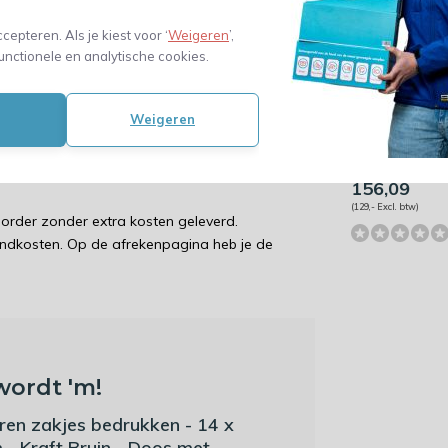
ger dan de achterkant)
ccepteren. Als je kiest voor ‘
Weigeren
’,
unctionele en analytische cookies.
ateriaal
Papieren zakj
Weigeren
bedrukken - 1
cm - Kraft Bru
Doos met 1.0
bedrukte zak
pakkingen bedrukken
156,09
(129,- Excl. btw)
order zonder extra kosten geleverd.
endkosten. Op de afrekenpagina heb je de
wordt 'm!
ren zakjes bedrukken - 14 x
 - Kraft Bruin - Doos met