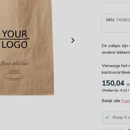
SKU:
74181
De zakjes zijn
andere lekkern
Vanwege het m
kantoorartikel
150,04
(1
(Stukprijs: 0,12 /
Bekijk alle
Papi
Koop 5 v