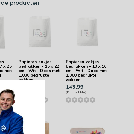
rde producten
es
Papieren zakjes
Papieren zakjes
7 x 25
bedrukken - 15 x 22
bedrukken - 10 x 16
os met
cm - Wit - Doos met
cm - Wit - Doos met
e
1.000 bedrukte
1.000 bedrukte
zakken
zakken
150,04
143,99
(124,- Excl. btw)
(119,- Excl. btw)