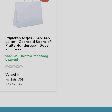
Papieren tasjes - 54 x 14 x
44 cm - Gedraaid Koord of
Platte Handgreep - Doos
200 tassen
vóór 23:59 besteld, maandag
bezorgd!
Vergelijk
59,29
70,-
(49,- Excl. btw)