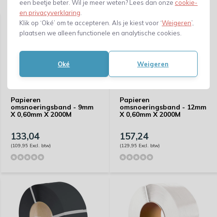
Gerelateerde producten
een beetje beter. Wil je meer weten? Lees dan onze
cookie-
en privacyverklaring
.
Klik op ‘Oké’ om te accepteren. Als je kiest voor ‘
Weigeren
’,
plaatsen we alleen functionele en analytische cookies.
Oké
Weigeren
Papieren
Papieren
omsnoeringsband - 9mm
omsnoeringsband - 12mm
X 0,60mm X 2000M
X 0,60mm X 2000M
133,04
157,24
(109,95 Excl. btw)
(129,95 Excl. btw)