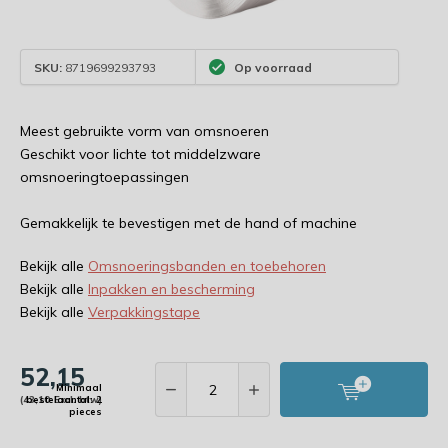
SKU:
8719699293793
Op voorraad
Meest gebruikte vorm van omsnoeren
Geschikt voor lichte tot middelzware
omsnoeringtoepassingen
Gemakkelijk te bevestigen met de hand of machine
Bekijk alle
Omsnoeringsbanden en toebehoren
Bekijk alle
Inpakken en bescherming
Bekijk alle
Verpakkingstape
52,15
Minimaal
(43,10 Excl. btw)
bestelaantal: 2
pieces