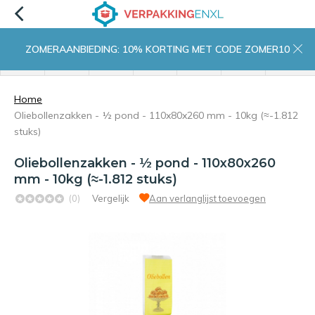
ZOMERAANBIEDING: 10% KORTING MET CODE ZOMER10
menu
zoeken
inloggen
wishlist
contact
winkelwagen
home
Home
Oliebollenzakken - ½ pond - 110x80x260 mm - 10kg (≈-1.812
stuks)
Oliebollenzakken - ½ pond - 110x80x260
mm - 10kg (≈-1.812 stuks)
(0)
Vergelijk
Aan verlanglijst toevoegen