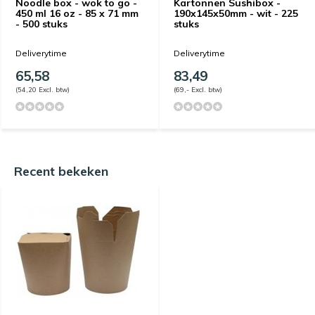
Noodle box - wok to go -
Kartonnen Sushibox -
450 ml 16 oz - 85 x 71 mm
190x145x50mm - wit - 225
- 500 stuks
stuks
Deliverytime
Deliverytime
65,58
83,49
(54,20 Excl. btw)
(69,- Excl. btw)
Recent bekeken