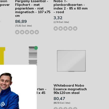
ssion
Pergamy Essential -
Nobo T-
lipover
Flipchart - met
planbordkaarten -
papierklem - niet
index 2 - 85 x 60 mm
magnetisch - 107 x75
- rood
cm
3,32
86,89
(2,74 Excl. btw)
(71,81 Excl. btw)
Nobo - T-
Whiteboard Nobo
ten -
planbordkaarten -
Essence magnetisch
x 92 mm
index 1,5 - 53 x 45
90x120 cm staal
mm - groen
80,47
3,29
(66,50 Excl. btw)
(2,72 Excl. btw)