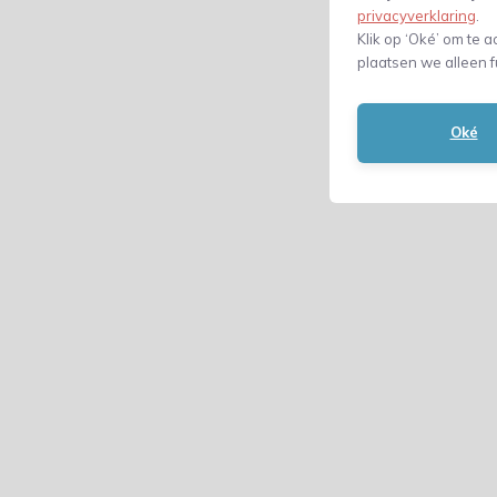
privacyverklaring
.
Klik op ‘Oké’ om te a
plaatsen we alleen f
Oké