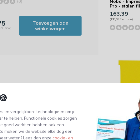
Nobo - Impre
(0)
Pro - stalen f
163,39
(135,03 Excl. btw)
75
Toevoegen aan
winkelwagen
cl. btw)
🍪
Nobo - T-
s en vergelijkbare technologieën om je
planbordkaar
er te helpen. Functionele cookies zorgen
index 3 -120 
- geel
te goed werkt en hebben ook een
5,45
. Zo maken we de website elke dag een
(4,50 Excl. btw)
e meer weten? Lees dan onze
cookie- en