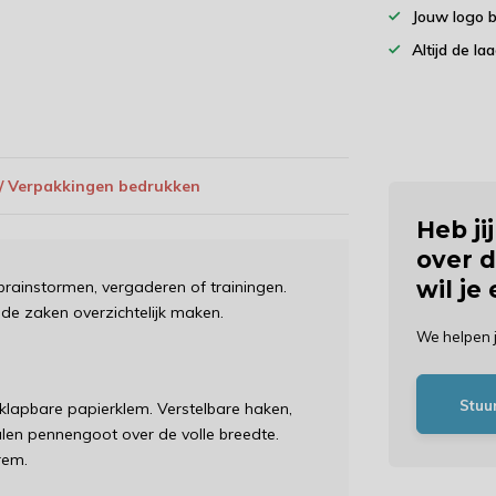
Jouw logo 
Altijd de la
 / Verpakkingen bedrukken
Heb ji
over d
wil je
 brainstormen, vergaderen of trainingen.
alde zaken overzichtelijk maken.
We helpen 
Stuu
pklapbare papierklem. Verstelbare haken,
talen pennengoot over de volle breedte.
 rem.