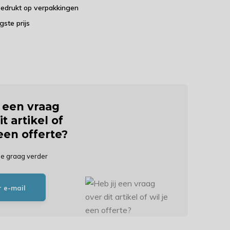
bedrukt op verpakkingen
agste prijs
j een vraag
it artikel of
 een offerte?
je graag verder
r e-mail