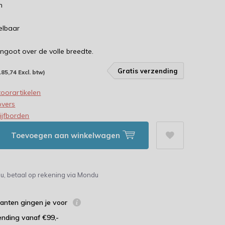
n
telbaar
ngoot over de volle breedte.
Gratis verzending
185,74 Excl. btw)
oorartikelen
overs
ijfborden
Toevoegen aan winkelwagen
u, betaal op rekening via Mondu
lanten gingen je voor
ending vanaf €99,-