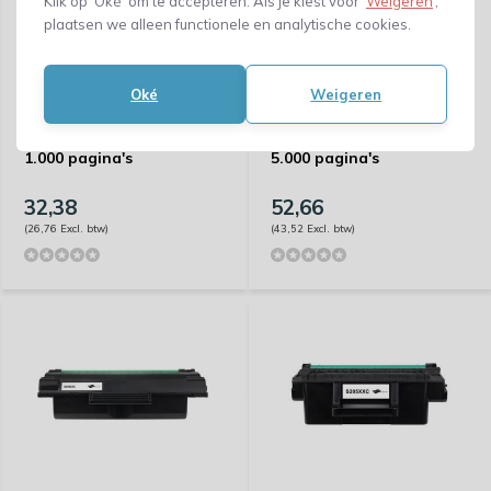
Klik op ‘Oké’ om te accepteren. Als je kiest voor ‘
Weigeren
’,
plaatsen we alleen functionele en analytische cookies.
Oké
Weigeren
Huismerk Samsung CLT-
Huismerk Samsung MLT-
Y406S/ELS - Capaciteit:
D2092L(209L) - Capaciteit:
1.000 pagina's
5.000 pagina's
32,38
52,66
(26,76 Excl. btw)
(43,52 Excl. btw)