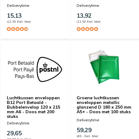
Deliverytime
Deliverytime
15,13
13,92
(12,50 Excl. btw)
(11,50 Excl. btw)
Luchtkussen enveloppen
Groene luchtkussen
B12 Port Betaald -
enveloppen metallic
Bubbelenvelop 120 x 215
glanzend D 180 x 250 mm
mm A6 - Doos met 200
A5+ - Doos met 100 stuks
stuks
Deliverytime
Deliverytime
59,29
29,65
(49,- Excl. btw)
(24,50 Excl. btw)