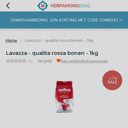
ZOMERAANBIEDING: 10% KORTING MET CODE ZOMER10
menu
zoeken
inloggen
wishlist
contact
winkelwagen
home
Home
Lavazza - qualita rossa bonen - 1kg
Lavazza - qualita rossa bonen - 1kg
(0)
Vergelijk
Aan verlanglijst toevoegen
-17%
SALE