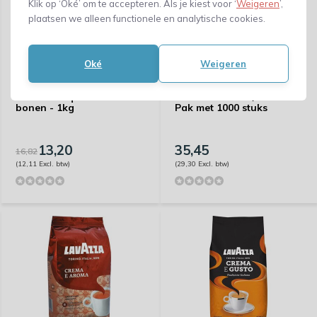
Klik op ‘Oké’ om te accepteren. Als je kiest voor ‘
Weigeren
’,
plaatsen we alleen functionele en analytische cookies.
Oké
Weigeren
Lavazza - qualita oro
Koffiefilter - 250/110 mm -
bonen - 1kg
Pak met 1000 stuks
13,20
35,45
16,82
(12,11 Excl. btw)
(29,30 Excl. btw)