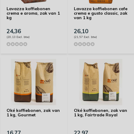
Lavazza koffiebonen
Lavazza koffiebonen cafe
crema e aroma, zak van 1
crema e gusto classic, zak
kg
van 1 kg
24,36
26,10
(20,13 Excl. btw)
(21,57 Excl. btw)
Oké koffiebonen, zak van
Oké koffiebonen, zak van
1 kg, Gourmet
1 kg, Fairtrade Royal
16,77
22,97