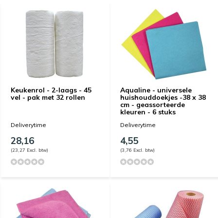
Keukenrol - 2-laags - 45
Aqualine - universele
vel - pak met 32 rollen
huishouddoekjes -38 x 38
cm - geassorteerde
kleuren - 6 stuks
Deliverytime
Deliverytime
28,16
4,55
(23,27 Excl. btw)
(3,76 Excl. btw)