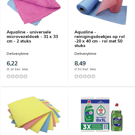
Aqualine - universele
Aqualine -
microvezeldoek - 31 x 33
reinigingsdoekjes op rol
cm - 2 stuks
-20 x 40 cm - rol met 50
stuks
Deliverytime
Deliverytime
6,22
8,49
(5,14 Excl. btw)
(7,02 Excl. btw)