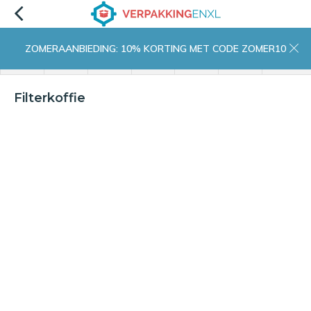
ZOMERAANBIEDING: 10% KORTING MET CODE ZOMER10
menu
zoeken
inloggen
wishlist
contact
winkelwagen
home
Filterkoffie