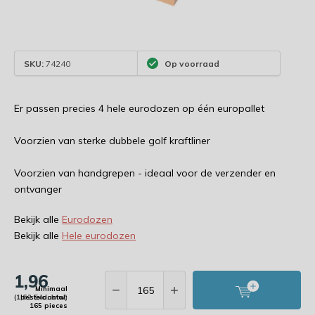
SKU:
74240
Op voorraad
Er passen precies 4 hele eurodozen op één europallet
Voorzien van sterke dubbele golf kraftliner
Voorzien van handgrepen - ideaal voor de verzender en
ontvanger
Bekijk alle
Eurodozen
Bekijk alle
Hele eurodozen
1,96
Minimaal
(1,62 Excl. btw)
bestelaantal:
165 pieces