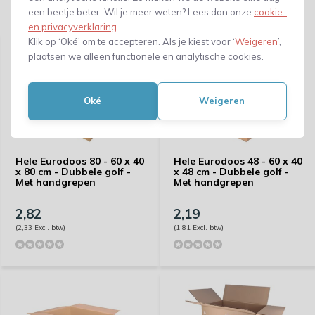
een beetje beter. Wil je meer weten? Lees dan onze
cookie-
Gerelateerde producten
en privacyverklaring
.
Klik op ‘Oké’ om te accepteren. Als je kiest voor ‘
Weigeren
’,
plaatsen we alleen functionele en analytische cookies.
Oké
Weigeren
Hele Eurodoos 80 - 60 x 40
Hele Eurodoos 48 - 60 x 40
x 80 cm - Dubbele golf -
x 48 cm - Dubbele golf -
Met handgrepen
Met handgrepen
2,82
2,19
(2,33 Excl. btw)
(1,81 Excl. btw)