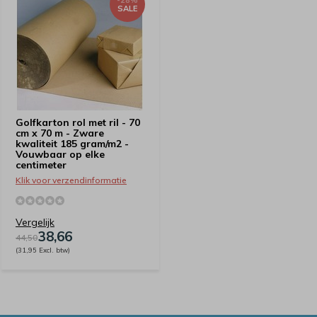
-28%
SALE
Golfkarton rol met ril - 70
cm x 70 m - Zware
kwaliteit 185 gram/m2 -
Vouwbaar op elke
centimeter
Klik voor verzendinformatie
Vergelijk
38,66
44,50
(31,95 Excl. btw)