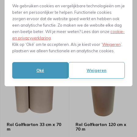
We gebruiken cookies en vergelijkbare technologieën om je
beter en persoonlijker te helpen. Functionele cookies
Dit artikel kunnen wij voor je produceren
zorgen ervoor dat de website goed werkt en hebben ook
Dit artikel ligt niet op voorraad in ons magazijn, maar kunnen
een analytische functie. Zo maken we de website elke dag
wij laten produceren.
een beetje beter. Wil je meer weten? Lees dan onze
cookie-
en privacyverklaring
.
Klik op ‘Oké’ om te accepteren. Als je kiest voor ‘
Weigeren
’,
Neem contact met ons op
plaatsen we alleen functionele en analytische cookies.
Gerelateerde producten
Oké
Weigeren
Rol Golfkarton 33 cm x 70
Rol Golfkarton 120 cm x
m
70 m