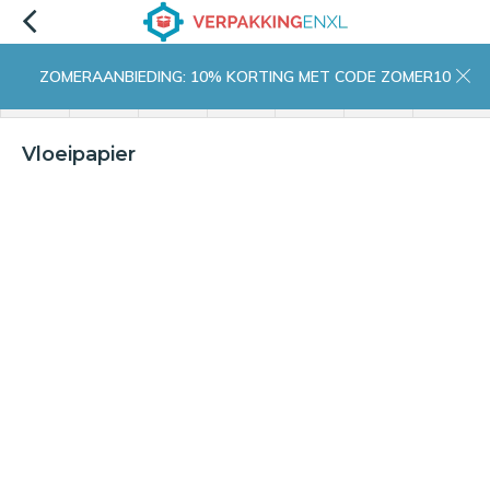
ZOMERAANBIEDING: 10% KORTING MET CODE ZOMER10
menu
zoeken
inloggen
wishlist
contact
winkelwagen
home
Vloeipapier