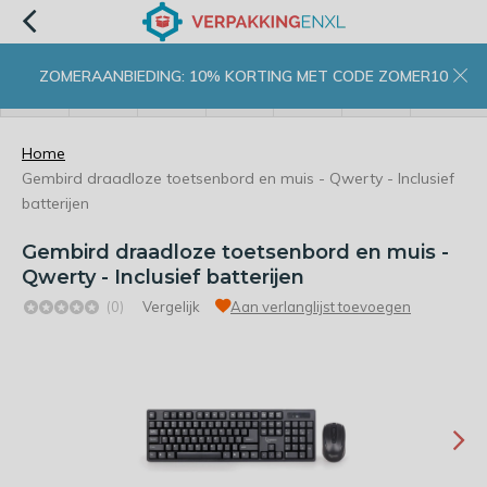
ZOMERAANBIEDING: 10% KORTING MET CODE ZOMER10
menu
zoeken
inloggen
wishlist
contact
winkelwagen
home
Home
Gembird draadloze toetsenbord en muis - Qwerty - Inclusief
batterijen
Gembird draadloze toetsenbord en muis -
Qwerty - Inclusief batterijen
(0)
Vergelijk
Aan verlanglijst toevoegen