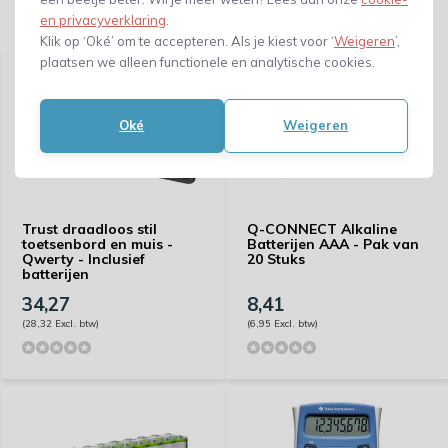
en privacyverklaring
.
Gerelateerde producten
Klik op ‘Oké’ om te accepteren. Als je kiest voor ‘
Weigeren
’,
plaatsen we alleen functionele en analytische cookies.
Oké
Weigeren
Trust draadloos stil
Q-CONNECT Alkaline
toetsenbord en muis -
Batterijen AAA - Pak van
Qwerty - Inclusief
20 Stuks
batterijen
34,27
8,41
(28,32 Excl. btw)
(6,95 Excl. btw)