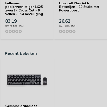
Fellowes
Duracell Plus AAA
papiervernietiger LX25
Batterijen - 20 Stuks met
zwart - Cross Cut - 6
Powerboost
vellen - P-4 beveiliging
83,19
26,62
(68,75 Excl. btw)
(22,- Excl. btw)
Recent bekeken
Gembird draadloze