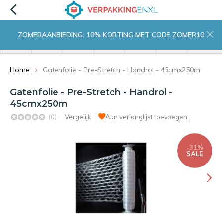
ZOMERAANBIEDING: 10% KORTING MET CODE ZOMER10
menu
zoeken
inloggen
wishlist
contact
winkelwagen
home
Home
Gatenfolie - Pre-Stretch - Handrol - 45cmx250m
Gatenfolie - Pre-Stretch - Handrol -
45cmx250m
(0)
Vergelijk
Aan verlanglijst toevoegen
-31%
SALE