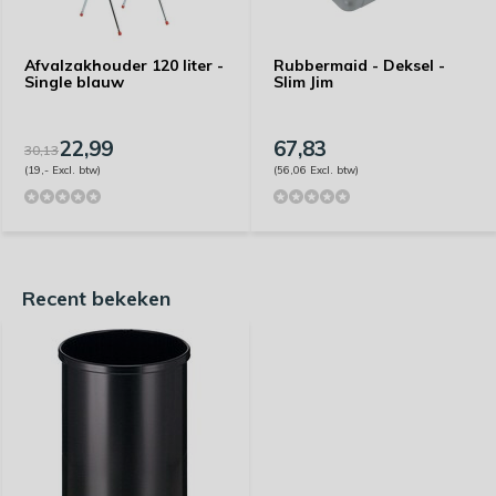
Afvalzakhouder 120 liter -
Rubbermaid - Deksel -
Single blauw
Slim Jim
22,99
67,83
30,13
(19,- Excl. btw)
(56,06 Excl. btw)
Recent bekeken