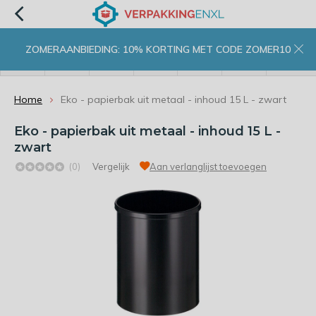
ZOMERAANBIEDING: 10% KORTING MET CODE ZOMER10
menu
zoeken
inloggen
wishlist
contact
winkelwagen
home
Home
Eko - papierbak uit metaal - inhoud 15 L - zwart
Eko - papierbak uit metaal - inhoud 15 L -
zwart
(0)
Vergelijk
Aan verlanglijst toevoegen