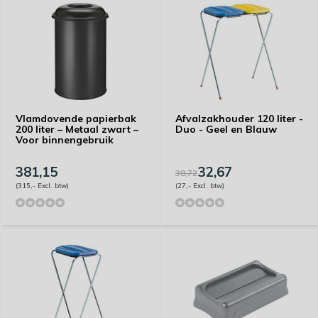
Vlamdovende papierbak
Afvalzakhouder 120 liter -
200 liter – Metaal zwart –
Duo - Geel en Blauw
Voor binnengebruik
381,15
32,67
38,72
(315,- Excl. btw)
(27,- Excl. btw)