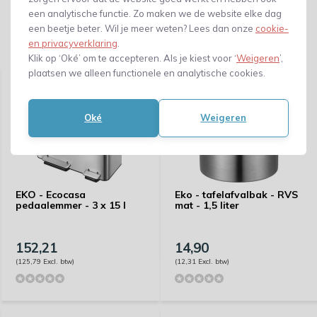
een analytische functie. Zo maken we de website elke dag
een beetje beter. Wil je meer weten? Lees dan onze
cookie-
en privacyverklaring
.
Gerelateerde producten
Klik op ‘Oké’ om te accepteren. Als je kiest voor ‘
Weigeren
’,
plaatsen we alleen functionele en analytische cookies.
Oké
Weigeren
EKO - Ecocasa
Eko - tafelafvalbak - RVS
pedaalemmer - 3 x 15 l
mat - 1,5 liter
152,21
14,90
(125,79 Excl. btw)
(12,31 Excl. btw)