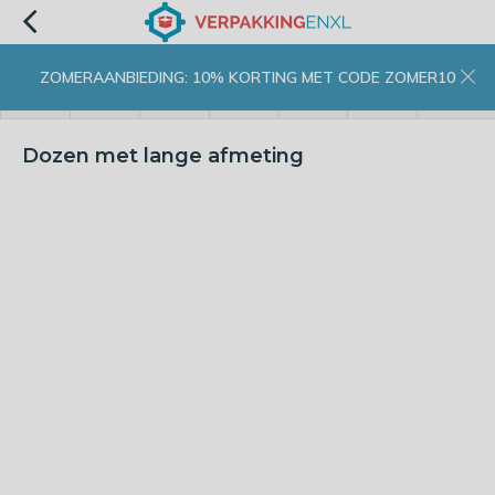
ZOMERAANBIEDING: 10% KORTING MET CODE ZOMER10
menu
zoeken
inloggen
wishlist
contact
winkelwagen
home
Dozen met lange afmeting