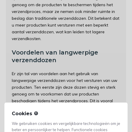
genoeg om de producten te beschermen tijdens het
verzendproces, maar ze nemen ook minder ruimte in
beslag dan traditionele verzenddozen. Dit betekent dat
u meer producten kunt versturen met een beperkt
aantal verzenddozen, wat kan leiden tot lagere
verzendkosten.
Voordelen van langwerpige
verzenddozen
Er zijn tal van voordelen aan het gebruik van
langwerpige verzenddozen voor het versturen van uw
producten. Ten eerste zijn deze dozen stevig en sterk
genoeg om te voorkomen dat uw producten
beschadigen tijdens het verzendproces. Dit is vooral
belangrijk voor producten die kwetsbaar of breekbaar
Cookies 🍪
zijn, zoals glas of keramiek.
We gebruiken cookies en vergelijkbare technologieën om je
Ten tweede nemen langwerpige verzenddozen minder
beter en persoonlijker te helpen. Functionele cookies