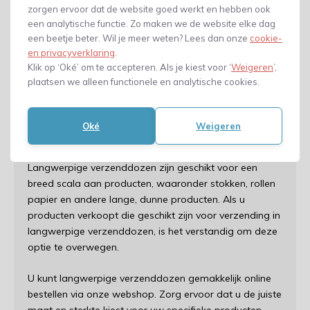
ruimte in beslag dan traditionele verzenddozen. Dit
zorgen ervoor dat de website goed werkt en hebben ook
betekent dat u meer producten kunt versturen met een
een analytische functie. Zo maken we de website elke dag
beperkt aantal dozen, wat kan leiden tot lagere
een beetje beter. Wil je meer weten? Lees dan onze
cookie-
en privacyverklaring
.
verzendkosten. Bovendien zijn deze dozen gemakkelijk
Klik op ‘Oké’ om te accepteren. Als je kiest voor ‘
Weigeren
’,
te stapelen, wat betekent dat u ze gemakkelijk kunt
plaatsen we alleen functionele en analytische cookies.
opslaan en transporteren.
Hoe kunt u langwerpige
Oké
Weigeren
verzenddozen gebruiken?
Langwerpige verzenddozen zijn geschikt voor een
breed scala aan producten, waaronder stokken, rollen
papier en andere lange, dunne producten. Als u
producten verkoopt die geschikt zijn voor verzending in
langwerpige verzenddozen, is het verstandig om deze
optie te overwegen.
U kunt langwerpige verzenddozen gemakkelijk online
bestellen via onze webshop. Zorg ervoor dat u de juiste