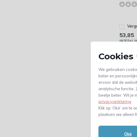
Verge
53,85
(44,50 Excl. b
Cookies 
We gebruiken cookie
beter en persoonlijk
ervoor dat de websi
analytische functie
beetje beter. Wil j
privacyverklaring
.
Klik op ‘Oké’ om te a
plaatsen we alleen f
Wit en
305 x 
Oké
mm A4 