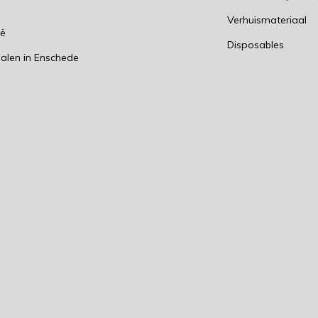
n
Verhuismateriaal
ië
Disposables
alen in Enschede