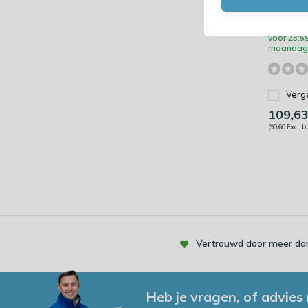
met 12
dozen
vóór 23:59
maandag 
Verge
109,6
(90,60 Excl. b
Vertrouwd door meer dan
Heb je vragen, of advies