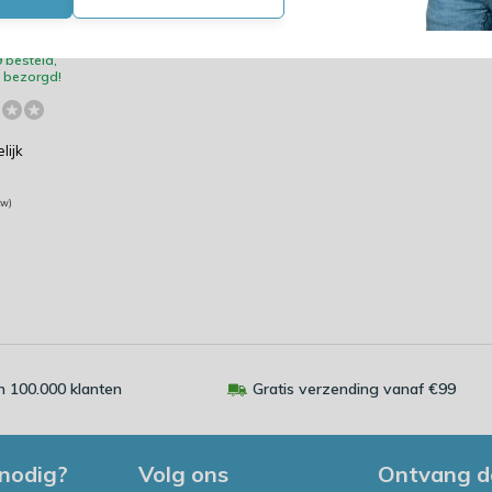
0 witte
 besteld,
bezorgd!
lijk
3
tw)
 100.000 klanten
Gratis verzending vanaf €99
 nodig?
Volg ons
Ontvang d