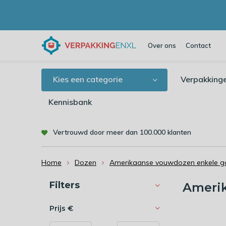
Over ons
Contact
Kies een categorie
Verpakking
Kennisbank
Vertrouwd door meer dan 100.000 klanten
Home
Dozen
Amerikaanse vouwdozen enkele go
Sorteren op:
Filters
Ameri
Prijs
€