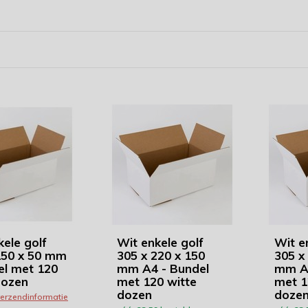
kele golf
Wit enkele golf
Wit e
150 x 50 mm
305 x 220 x 150
305 x
el met 120
mm A4 - Bundel
mm A4
dozen
met 120 witte
met 1
dozen
doze
 verzendinformatie