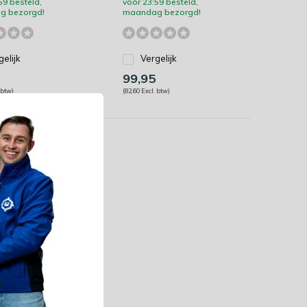
59 besteld,
vóór 23:59 besteld,
g bezorgd!
maandag bezorgd!
gelijk
Vergelijk
99,95
 btw)
(82,60 Excl. btw)