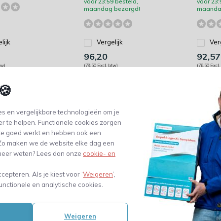
vóór 23:59 besteld,
vóór 23:
maandag bezorgd!
maanda
lijk
Vergelijk
Ver
96,20
92,57
tw)
(79,50 Excl. btw)
(76,50 Excl.
🍪
s en vergelijkbare technologieën om je
er te helpen. Functionele cookies zorgen
te goed werkt en hebben ook een
. Zo maken we de website elke dag een
e meer weten? Lees dan onze
cookie- en
ccepteren. Als je kiest voor ‘
Weigeren
’,
unctionele en analytische cookies.
kele golf
220 x 250
Weigeren
- Bundel