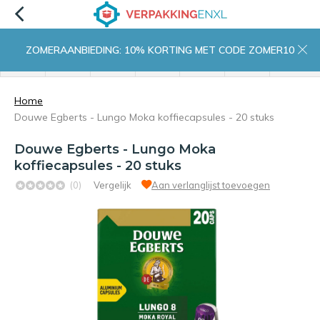
ZOMERAANBIEDING: 10% KORTING MET CODE ZOMER10
menu
zoeken
inloggen
wishlist
contact
winkelwagen
home
Home
Douwe Egberts - Lungo Moka koffiecapsules - 20 stuks
Douwe Egberts - Lungo Moka
koffiecapsules - 20 stuks
(0)
Vergelijk
Aan verlanglijst toevoegen