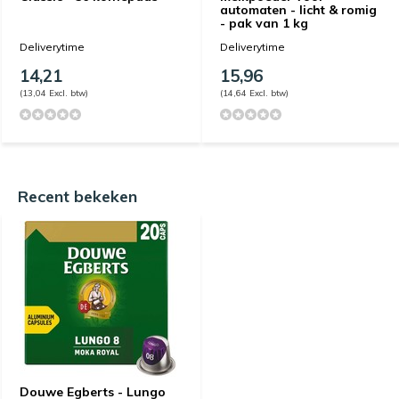
automaten - licht & romig
- pak van 1 kg
Deliverytime
Deliverytime
14,21
15,96
(13,04 Excl. btw)
(14,64 Excl. btw)
Recent bekeken
Douwe Egberts - Lungo