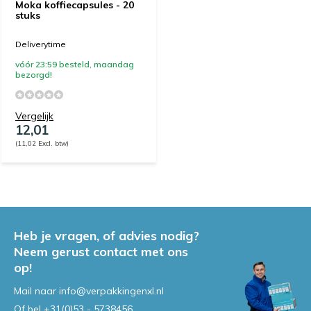
Moka koffiecapsules - 20
stuks
Deliverytime
vóór 23:59 besteld, maandag
bezorgd!
Vergelijk
12,01
(11,02 Excl. btw)
Heb je vragen, of advies nodig?
Neem gerust contact met ons
op!
Mail naar
info@verpakkingenxl.nl
Of bel
+31(0)53 - 5738456