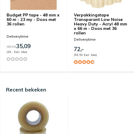
Budget PP tape - 48 mm x
Verpakkingstape
60 m - 23 my - Doos met
Transparant Low Noise
36 rollen
Heavy Duty - Acryl 48 mm
x 66 m - Doos met 36
rollen
Deliverytime
Deliverytime
35,09
48,34
72,-
(29,- Excl. btw)
(59,50 Excl. btw)
Recent bekeken