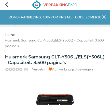
ZOMERAANBIEDING: 10% KORTING MET CODE ZOMER10
menu
zoeken
inloggen
wishlist
contact
winkelwagen
home
Home
Huismerk Samsung CLT-Y506L/ELS(Y506L) - Capaciteit: 3.500
pagina's
Huismerk Samsung CLT-Y506L/ELS(Y506L)
- Capaciteit: 3.500 pagina's
(0)
Vergelijk
Aan verlanglijst toevoegen