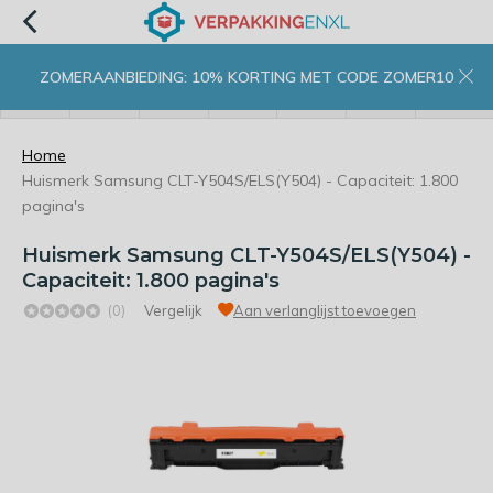
ZOMERAANBIEDING: 10% KORTING MET CODE ZOMER10
menu
zoeken
inloggen
wishlist
contact
winkelwagen
home
Home
Huismerk Samsung CLT-Y504S/ELS(Y504) - Capaciteit: 1.800
pagina's
Huismerk Samsung CLT-Y504S/ELS(Y504) -
Capaciteit: 1.800 pagina's
(0)
Vergelijk
Aan verlanglijst toevoegen