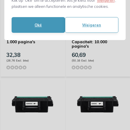
Klik op ‘Oké’ om te accepteren. Als je kiest voor ‘
Weigeren
’,
plaatsen we alleen functionele en analytische cookies.
Oké
Weigeren
Huismerk Samsung CLT-
Huismerk Samsung MLT-
Y406S/ELS - Capaciteit:
D2082L/ELS(208L) -
1.000 pagina's
Capaciteit: 10.000
pagina's
32,38
60,69
(26,76 Excl. btw)
(50,16 Excl. btw)