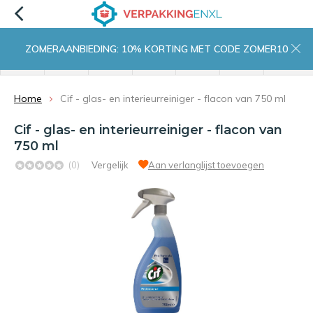
ZOMERAANBIEDING: 10% KORTING MET CODE ZOMER10
menu
zoeken
inloggen
wishlist
contact
winkelwagen
home
Home
Cif - glas- en interieurreiniger - flacon van 750 ml
Cif - glas- en interieurreiniger - flacon van
750 ml
(0)
Vergelijk
Aan verlanglijst toevoegen