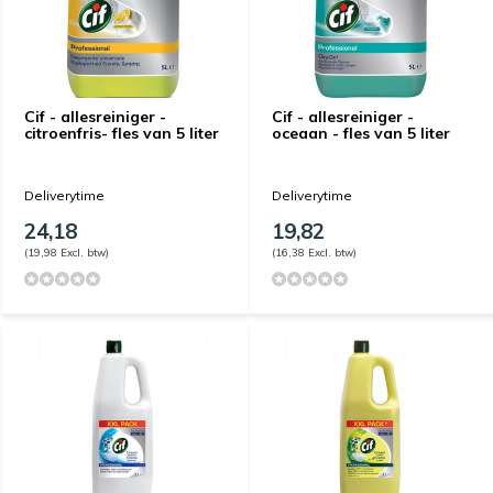
Cif - allesreiniger -
Cif - allesreiniger -
citroenfris- fles van 5 liter
oceaan - fles van 5 liter
Deliverytime
Deliverytime
24,18
19,82
(19,98 Excl. btw)
(16,38 Excl. btw)