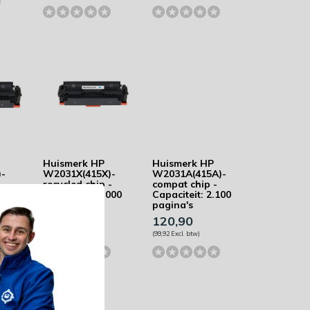
Huismerk HP
Huismerk HP
)-
W2031X(415X)-
W2031A(415A)-
recycled chip -
compat chip -
000
Capaciteit: 6.000
Capaciteit: 2.100
pagina's
pagina's
136,92
120,90
(113,16 Excl. btw)
(99,92 Excl. btw)