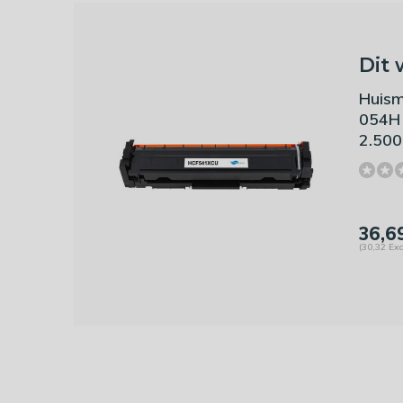
Dit 
Huism
054H 
2.500
36,6
(30,32 Exc