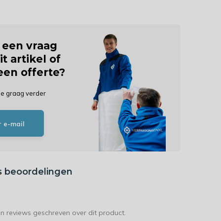
j een vraag
it artikel of
 een offerte?
je graag verder
r e-mail
s beoordelingen
en reviews geschreven over dit product.