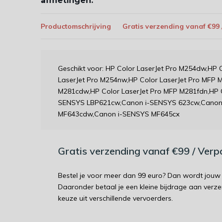
afmetingen:
Productomschrijving
Gratis verzending vanaf €99
Geschikt voor: HP Color LaserJet Pro M254dw,HP 
LaserJet Pro M254nw,HP Color LaserJet Pro MFP 
M281cdw,HP Color LaserJet Pro MFP M281fdn,HP 
SENSYS LBP621cw,Canon i-SENSYS 623cw,Canon
MF643cdw,Canon i-SENSYS MF645cx
Gratis verzending vanaf €99 / Ver
Bestel je voor meer dan 99 euro? Dan wordt jouw 
Daaronder betaal je een kleine bijdrage aan verz
keuze uit verschillende vervoerders.