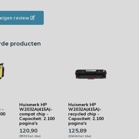
e eigen review
rde producten
Huismerk HP
Huismerk HP
 -
W2032A(415A)-
W2032A(415A)-
600
compat chip -
recycled chip -
Capaciteit: 2.100
Capaciteit: 2.100
pagina's
pagina's
120,90
125,89
(99,92 Excl. btw)
(104,04 Excl. btw)