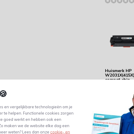
Huismerk HP
W2031X(415X
compat chip -
Capaciteit: 6.
pagina's
🍪
131,94
(109,04 Excl. btw)
s en vergelijkbare technologieën om je
er te helpen. Functionele cookies zorgen
te goed werkt en hebben ook een
. Zo maken we de website elke dag een
e meer weten? Lees dan onze
cookie- en