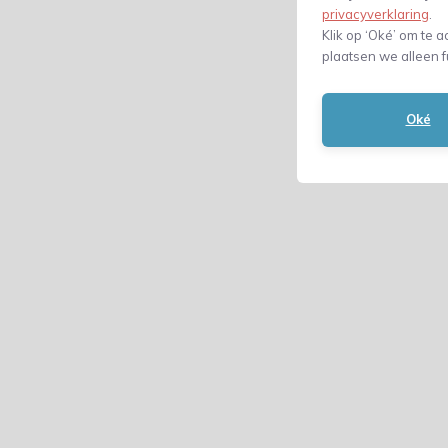
privacyverklaring
.
Klik op ‘Oké’ om te a
plaatsen we alleen f
Oké