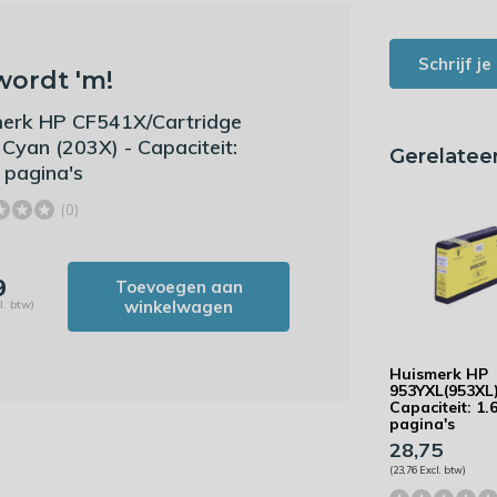
Schrijf j
wordt 'm!
erk HP CF541X/Cartridge
Cyan (203X) - Capaciteit:
Gerelatee
 pagina's
(0)
9
Toevoegen aan
winkelwagen
l. btw)
Huismerk HP
953YXL(953XL)
Capaciteit: 1.
pagina's
28,75
(23,76 Excl. btw)