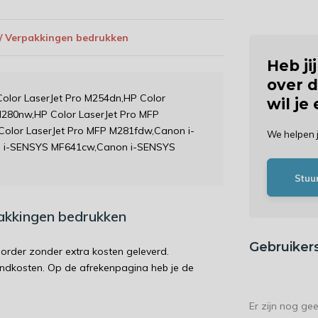
 / Verpakkingen bedrukken
Heb ji
over d
Color LaserJet Pro M254dn,HP Color
wil je
M280nw,HP Color LaserJet Pro MFP
Color LaserJet Pro MFP M281fdw,Canon i-
We helpen 
 i-SENSYS MF641cw,Canon i-SENSYS
Stuu
pakkingen bedrukken
Gebruiker
order zonder extra kosten geleverd.
endkosten. Op de afrekenpagina heb je de
Er zijn nog ge