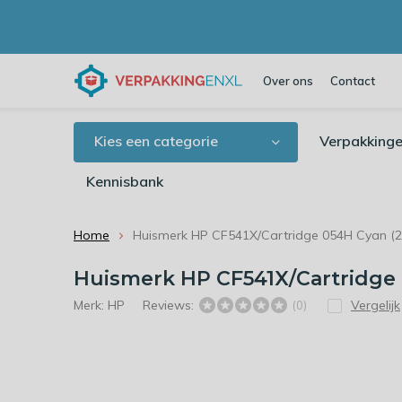
Over ons
Contact
Kies een categorie
Verpakkinge
Kennisbank
Home
Huismerk HP CF541X/Cartridge 054H Cyan (203
Huismerk HP CF541X/Cartridge 0
Merk:
HP
Reviews:
Vergelijk
(0)