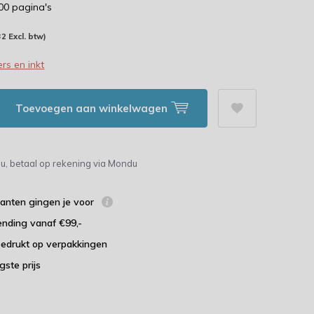
500 pagina's
32 Excl. btw)
rs en inkt
Toevoegen aan winkelwagen
u, betaal op rekening via Mondu
lanten gingen je voor
ending vanaf €99,-
bedrukt op verpakkingen
agste prijs