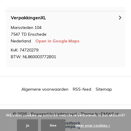
VerpakkingenXL
Marssteden 104
7547 TD Enschede
Nederland
Open in Google Maps
KvK: 74720279
BTW: NL860003772B01
Algemene voorwaarden
RSS-feed
Sitemap
© 2026 - Powered by
Lightspeed
- Theme by
DMWS.nl
Wij slaan cookies op om onze website te verbeteren. Is dat akkoord?
Ja
Nee
Meer over cookies »