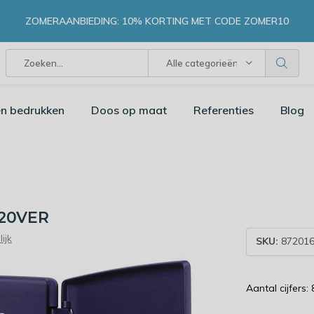
ZOMERAANBIEDING: 10% KORTING MET CODE ZOMER10
Alle categorieën
n bedrukken
Doos op maat
Referenties
Blog
820VER
ijk
SKU:
872016
Aantal cijfers: 