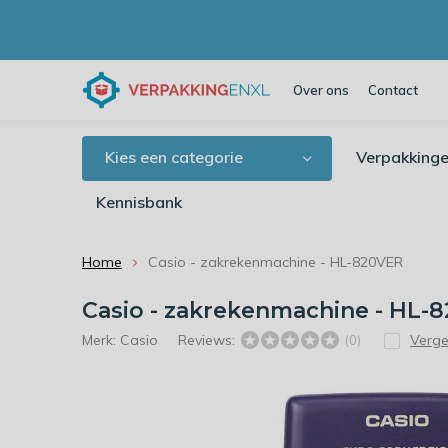
Over ons
Contact
Kies een categorie
Verpakkinge
Kennisbank
Home
Casio - zakrekenmachine - HL-820VER
Casio - zakrekenmachine - HL-
Merk:
Casio
Reviews:
Vergel
(0)