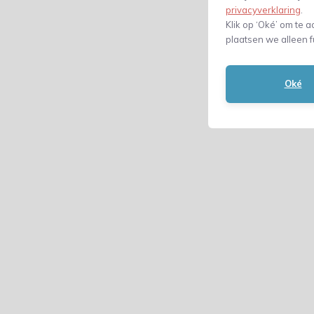
privacyverklaring
.
Klik op ‘Oké’ om te a
plaatsen we alleen f
Oké