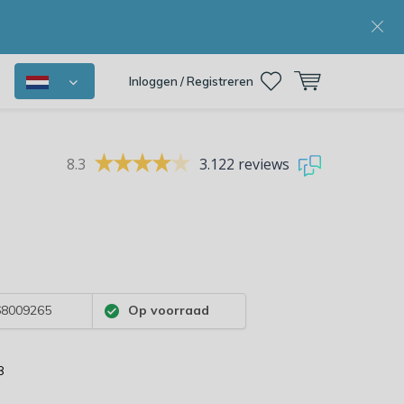
Inloggen / Registreren
8.3
3.122 reviews
8009265
Op voorraad
8