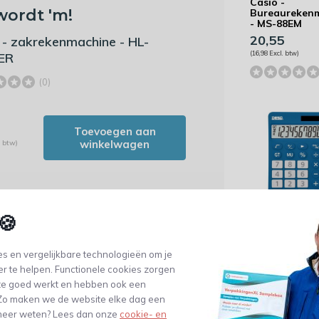
Casio -
wordt 'm!
Bureaureken
- MS-88EM
20,55
 - zakrekenmachine - HL-
(16,98 Excl. btw)
ER
(0)
Toevoegen aan
winkelwagen
. btw)
🍪
Desq -
bureaureken
- New Generat
s en vergelijkbare technologieën om je
XLarge 30110 
er te helpen. Functionele cookies zorgen
donkerblauw
te goed werkt en hebben ook een
16,07
. Zo maken we de website elke dag een
(13,28 Excl. btw)
e meer weten? Lees dan onze
cookie- en