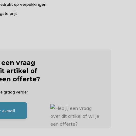
bedrukt op verpakkingen
agste prijs
j een vraag
it artikel of
 een offerte?
je graag verder
r e-mail