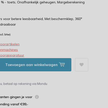
 % - toets, Onafhankelijk geheugen, Margeberekening
ers voor betere leesbaarheid, Met beschermklep, 360°
 draaibaar
xcl. btw)
oorartikelen
enmachines
toorapparatuur
Toevoegen aan winkelwagen
u, betaal op rekening via Mondu
lanten gingen je voor
ending vanaf €99,-