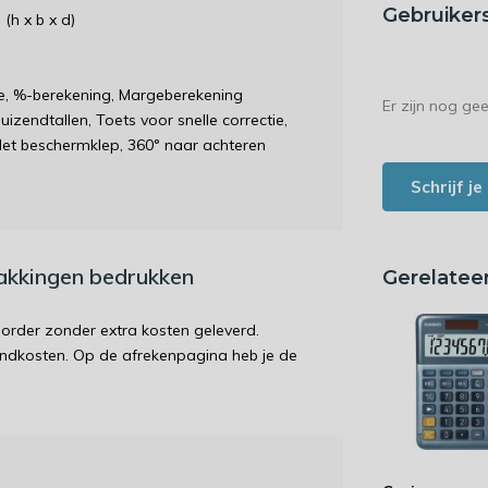
Gebruiker
(h x b x d)
ie, %-berekening, Margeberekening
Er zijn nog ge
zendtallen, Toets voor snelle correctie,
 Met beschermklep, 360° naar achteren
Schrijf j
pakkingen bedrukken
Gerelatee
order zonder extra kosten geleverd.
endkosten. Op de afrekenpagina heb je de