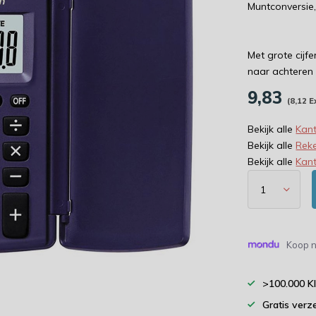
Muntconversie,
Met grote cijf
naar achteren
9,83
(8,12 E
Bekijk alle
Kant
Bekijk alle
Rek
Bekijk alle
Kan
Koop n
>100.000 K
Gratis verz