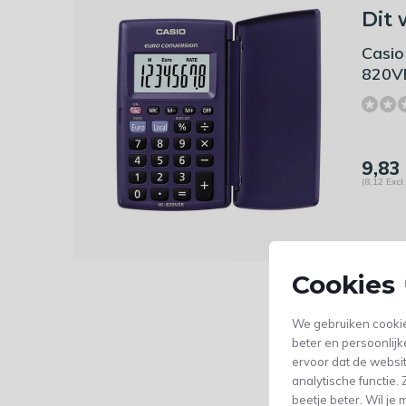
Dit 
Casio
820V
9,83
(8,12 Excl
Cookies 
We gebruiken cookie
beter en persoonlijk
ervoor dat de websi
analytische functie
beetje beter. Wil j