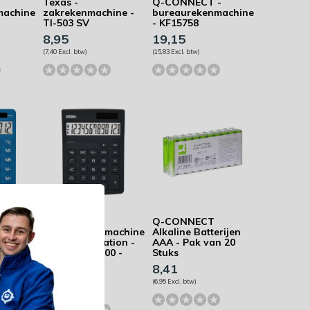
Texas -
Q-CONNECT -
machine
zakrekenmachine -
bureaurekenmachine
TI-503 SV
- KF15758
8,95
19,15
(7,40 Excl. btw)
(15,83 Excl. btw)
Desq -
Q-CONNECT
machine
bureaurekenmachine
Alkaline Batterijen
ion -
- New Generation -
AAA - Pak van 20
-
Compact 30100 -
Stuks
zwart
8,41
11,81
(6,95 Excl. btw)
(9,76 Excl. btw)