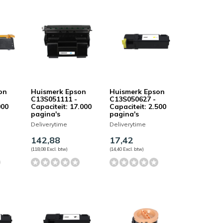
on
Huismerk Epson
Huismerk Epson
C13S051111 -
C13S050627 -
000
Capaciteit: 17.000
Capaciteit: 2.500
pagina's
pagina's
Deliverytime
Deliverytime
142,88
17,42
(118,08 Excl. btw)
(14,40 Excl. btw)