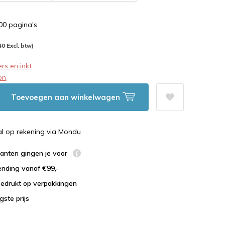
500 pagina's
40 Excl. btw)
rs en inkt
on
Toevoegen aan winkelwagen
al op rekening via Mondu
lanten gingen je voor
ending vanaf €99,-
bedrukt op verpakkingen
agste prijs