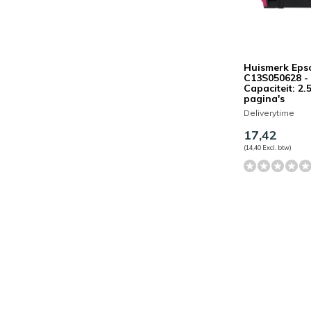
Huismerk Eps
C13S050628 -
Capaciteit: 2.
pagina's
Deliverytime
17,42
(14,40 Excl. btw)