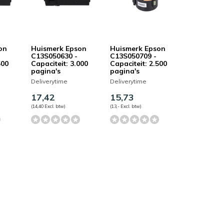
on
Huismerk Epson
Huismerk Epson
C13S050630 -
C13S050709 -
500
Capaciteit: 3.000
Capaciteit: 2.500
pagina's
pagina's
Deliverytime
Deliverytime
17,42
15,73
(14,40 Excl. btw)
(13,- Excl. btw)