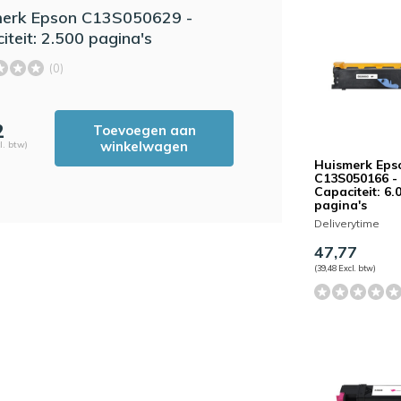
erk Epson C13S050629 -
iteit: 2.500 pagina's
(0)
2
Toevoegen aan
winkelwagen
l. btw)
Huismerk Eps
C13S050166 -
Capaciteit: 6.
pagina's
Deliverytime
47,77
(39,48 Excl. btw)