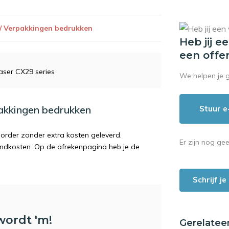
 / Verpakkingen bedrukken
Heb jij e
een offe
aser CX29 series
We helpen je 
pakkingen bedrukken
Stuur e
order zonder extra kosten geleverd.
Er zijn nog ge
endkosten. Op de afrekenpagina heb je de
Schrijf j
wordt 'm!
Gerelatee