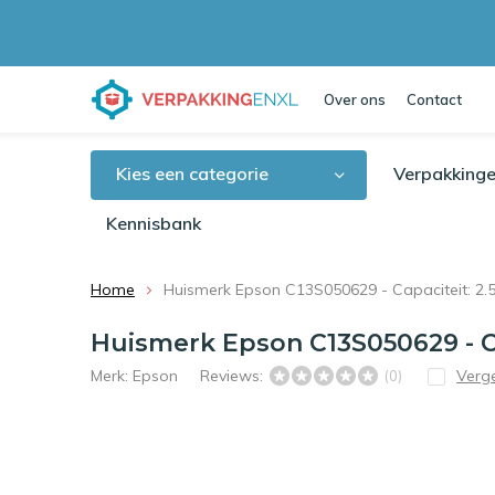
Over ons
Contact
Kies een categorie
Verpakkinge
Kennisbank
Home
Huismerk Epson C13S050629 - Capaciteit: 2.
Huismerk Epson C13S050629 - Ca
Merk:
Epson
Reviews:
Verge
(0)