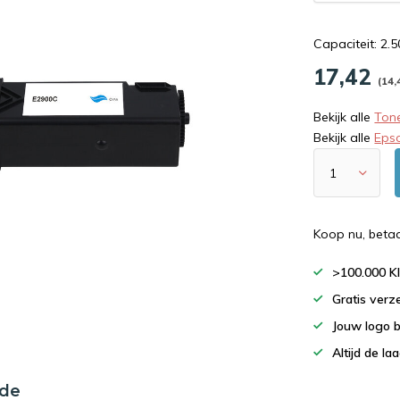
Capaciteit: 2.
17,42
(14,
Bekijk alle
Tone
Bekijk alle
Eps
Koop nu, beta
>100.000 K
Gratis verz
Jouw logo 
Altijd de la
nde