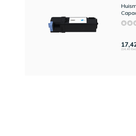
Huism
Capac
17,4
(14,40 Exc