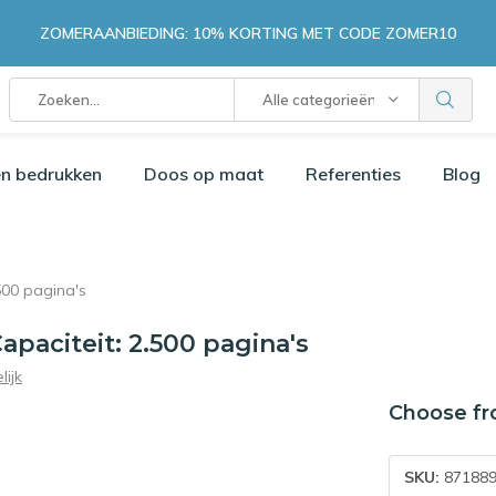
ZOMERAANBIEDING: 10% KORTING MET CODE ZOMER10
Alle categorieën
n bedrukken
Doos op maat
Referenties
Blog
500 pagina's
paciteit: 2.500 pagina's
lijk
Choose fr
SKU:
871889