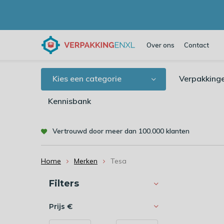
Over ons
Contact
Kies een categorie
Verpakking
Kennisbank
Vertrouwd door meer dan 100.000 klanten
Home
Merken
Tesa
Sorteren op:
Filters
Prijs
€