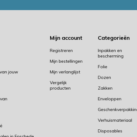
Mijn account
Categorieën
Registreren
Inpakken en
bescherming
Mijn bestellingen
Folie
 van jouw
Mijn verlanglijst
Dozen
Vergelijk
producten
Zakken
 van
Enveloppen
Geschenkverpakki
n
Verhuismateriaal
ië
Disposables
alen in Enschede