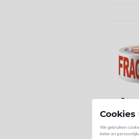
Tesa -
verpak
- FRAG
Cookies 
x 66 m
vóór 23:59
We gebruiken cookie
maandag 
beter en persoonlijk