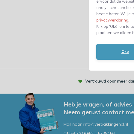
ervoor dat de websi
analytische functie
beetje beter. Wil j
Verge
privacyverklaring
.
7,16
Klik op ‘Oké’ om te a
(5,92 Excl. bt
plaatsen we alleen f
Oké
Vertrouwd door meer dan
Heb je vragen, of advies
Neem gerust contact me
Mail naar
info@verpakkingenxl.nl
Of bel
+31(0)53 - 5738456