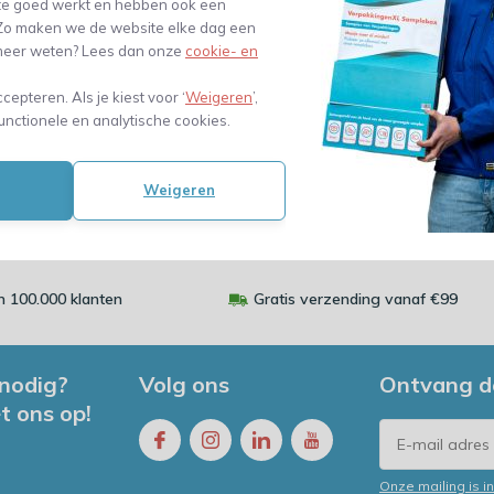
te goed werkt en hebben ook een
. Zo maken we de website elke dag een
e meer weten? Lees dan onze
cookie- en
lijk
Vergelijk
Ver
42,39
18,44
ccepteren. Als je kiest voor ‘
Weigeren
’,
w)
(35,03 Excl. btw)
(15,24 Excl.
unctionele en analytische cookies.
Weigeren
 100.000 klanten
Gratis verzending vanaf €99
 nodig?
Volg ons
Ontvang d
t ons op!
Onze mailing is 