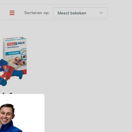
Sorteren op:
froller
my - voor
kkingsplakband
maximum 50
59 besteld,
g bezorgd!