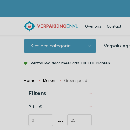
Over ons
Contact
Kies een categorie
Verpakking
Vertrouwd door meer dan 100.000 klanten
Home
Merken
Greenspeed
Sorteren op:
Filters
Prijs
€
tot