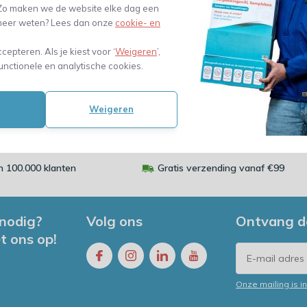
. Zo maken we de website elke dag een
lijk
Vergelijk
Ver
e meer weten? Lees dan onze
cookie- en
24,08
24,85
ccepteren. Als je kiest voor ‘
Weigeren
’,
w)
(19,90 Excl. btw)
(20,54 Excl.
unctionele en analytische cookies.
Weigeren
 100.000 klanten
Gratis verzending vanaf €99
 nodig?
Volg ons
Ontvang d
t ons op!
Onze mailing is 