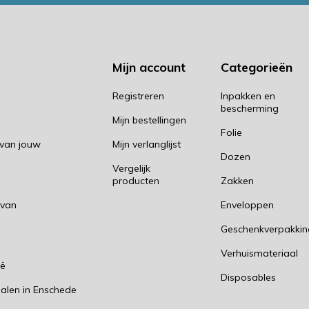
Mijn account
Categorieën
Registreren
Inpakken en
bescherming
Mijn bestellingen
Folie
 van jouw
Mijn verlanglijst
Dozen
Vergelijk
producten
Zakken
 van
Enveloppen
Geschenkverpakki
n
Verhuismateriaal
ië
Disposables
alen in Enschede