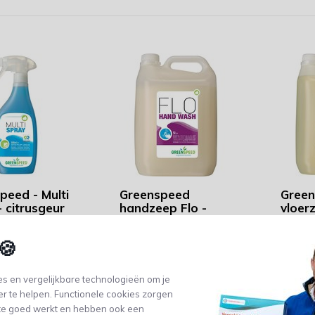
peed - Multi
Greenspeed
Green
- citrusgeur
handzeep Flo -
vloer
on van 500 ml
voor frequent
lijnza
gebruik -
poreu
🍪
9 besteld, morgen
bloemenparfum -
citrus
5 liter
vóór 23:
bezorgd
vóór 23:59 besteld, morgen
s en vergelijkbare technologieën om je
bezorgd!
er te helpen. Functionele cookies zorgen
te goed werkt en hebben ook een