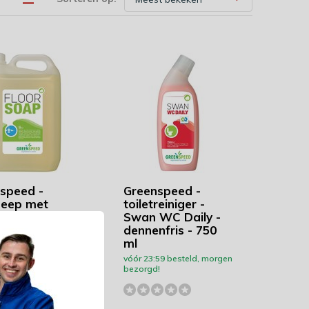
speed -
Greenspeed -
zeep met
toiletreiniger -
adolie - voor
Swan WC Daily -
ze vloeren -
dennenfris - 750
geur - 5 liter
ml
59 besteld, morgen
vóór 23:59 besteld, morgen
!
bezorgd!