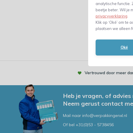
analytische functie
Verge
beetje beter. Wil j
privacyverklaring
.
10,91
Klik op ‘Oké’ om te a
(9,02 Excl. bt
plaatsen we alleen f
Oké
Vertrouwd door meer dan
Heb je vragen, of advies
Neem gerust contact me
Mail naar
info@verpakkingenxl.nl
Of bel
+31(0)53 - 5738456