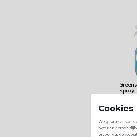
Greens
Spray 
- flac
Cookies 
vóór 23:5
bezorgd!
We gebruiken cookie
beter en persoonlijk
ervoor dat de websi