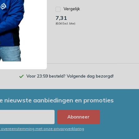
gelijk
Vergelijk
7,31
 btw)
(6,04 Excl. btw)
Voor 23:59 besteld? Volgende dag bezorgd!
e nieuwste aanbiedingen en promoties
Abonneer
in overeenstemming met onze privacyverklaring