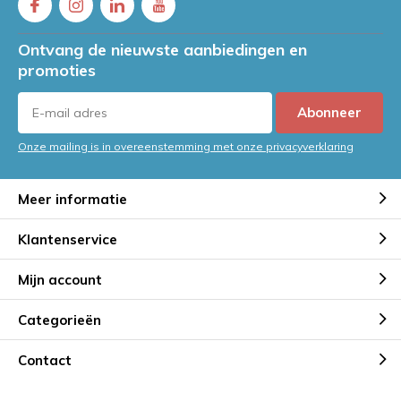
Nasalux: Digitaal bedrukte
enveloppen van VerpakkingenXL
Door
Jeroen
Ontvang de nieuwste aanbiedingen en
promoties
Masters HQ kiest voor stijl en
snelheid met bedrukte
autolockdozen van
Abonneer
VerpakkingenXL
Door
Jeroen
Onze mailing is in overeenstemming met onze privacyverklaring
Duurzame uitstraling voor
Meer informatie
Happy-CBD: Bedrukte kraft
stazakken van VerpakkingenXL
Klantenservice
Door
Jeroen
Mijn account
Opvallen in stijl: Schepers Lady
Fashion kiest voor
Categorieën
cyclamenkleurige verzendzakken
Door
Jeroen
Contact