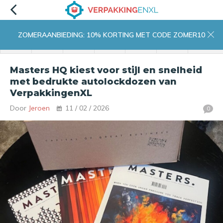
ZOMERAANBIEDING: 10% KORTING MET CODE ZOMER10
menu
zoeken
inloggen
wishlist
contact
winkelwagen
home
Masters HQ kiest voor stijl en snelheid
met bedrukte autolockdozen van
VerpakkingenXL
Door
Jeroen
11 / 02 / 2026
0