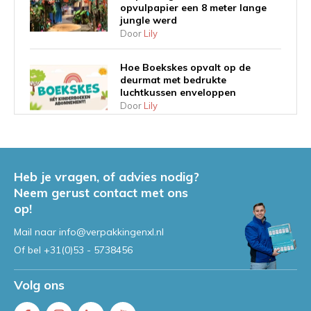
opvulpapier een 8 meter lange
jungle werd
Door
Lily
Hoe Boekskes opvalt op de
deurmat met bedrukte
luchtkussen enveloppen
Door
Lily
Case Study Flint: Luxe
Magneetdoos met Logo-
Bedrukking
Heb je vragen, of advies nodig?
Door
Lily
Neem gerust contact met ons
op!
Bedrukte dozen in kleine
aantallen: Hoe Global Rope
Mail naar
info@verpakkingenxl.nl
Fitting logistiek en branding
Of bel
+31(0)53 - 5738456
optimaliseert
Door
Lily
Volg ons
Professionele verzending voor