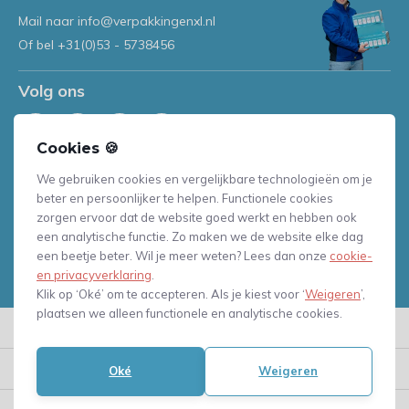
Mail naar
info@verpakkingenxl.nl
Of bel
+31(0)53 - 5738456
Volg ons
Cookies 🍪
Ontvang de nieuwste aanbiedingen en
We gebruiken cookies en vergelijkbare technologieën om je
promoties
beter en persoonlijker te helpen. Functionele cookies
zorgen ervoor dat de website goed werkt en hebben ook
een analytische functie. Zo maken we de website elke dag
Abonneer
een beetje beter. Wil je meer weten? Lees dan onze
cookie-
en privacyverklaring
.
Onze mailing is in overeenstemming met onze privacyverklaring
Klik op ‘Oké’ om te accepteren. Als je kiest voor ‘
Weigeren
’,
plaatsen we alleen functionele en analytische cookies.
Meer informatie
Klantenservice
Oké
Weigeren