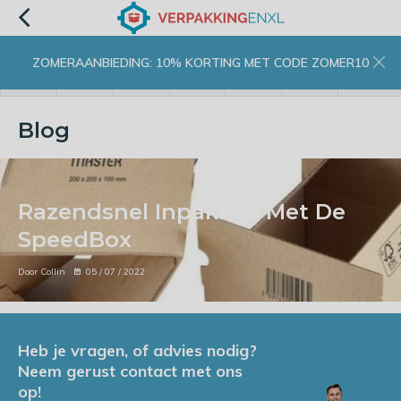
ZOMERAANBIEDING: 10% KORTING MET CODE ZOMER10
menu
zoeken
inloggen
wishlist
contact
winkelwagen
home
Blog
Razendsnel Inpakken Met De
SpeedBox
Door Collin
05 / 07 / 2022
Heb je vragen, of advies nodig?
Neem gerust contact met ons
op!