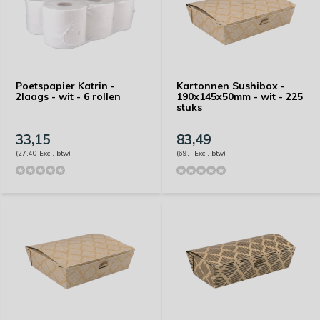
Poetspapier Katrin -
Kartonnen Sushibox -
2laags - wit - 6 rollen
190x145x50mm - wit - 225
stuks
33,15
83,49
(27,40 Excl. btw)
(69,- Excl. btw)