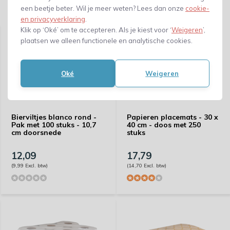
een beetje beter. Wil je meer weten? Lees dan onze
cookie-
Gerelateerde producten
en privacyverklaring
.
Klik op ‘Oké’ om te accepteren. Als je kiest voor ‘
Weigeren
’,
plaatsen we alleen functionele en analytische cookies.
Oké
Weigeren
Bierviltjes blanco rond -
Papieren placemats - 30 x
Pak met 100 stuks - 10,7
40 cm - doos met 250
cm doorsnede
stuks
12,09
17,79
(9,99 Excl. btw)
(14,70 Excl. btw)