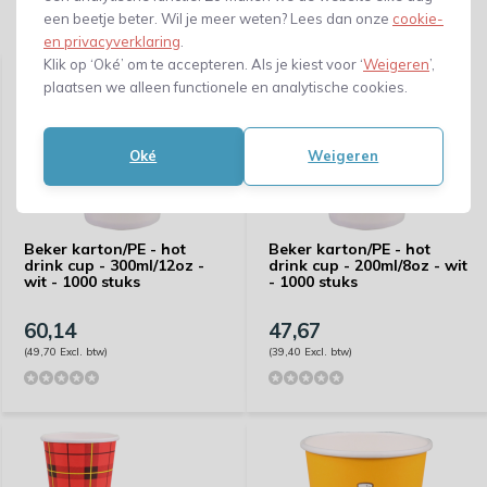
een beetje beter. Wil je meer weten? Lees dan onze
cookie-
Gerelateerde producten
en privacyverklaring
.
Klik op ‘Oké’ om te accepteren. Als je kiest voor ‘
Weigeren
’,
plaatsen we alleen functionele en analytische cookies.
Oké
Weigeren
Beker karton/PE - hot
Beker karton/PE - hot
drink cup - 300ml/12oz -
drink cup - 200ml/8oz - wit
wit - 1000 stuks
- 1000 stuks
60,14
47,67
(49,70 Excl. btw)
(39,40 Excl. btw)