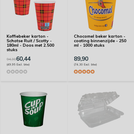
Koffiebeker karton -
Chocomel beker karton -
Schotse Ruit / Scotty -
coating binnenzijde - 250
180ml - Doos met 2.500
ml - 1000 stuks
stuks
60,44
89,90
94,38
(49,95 Excl. btw)
(74,30 Excl. btw)