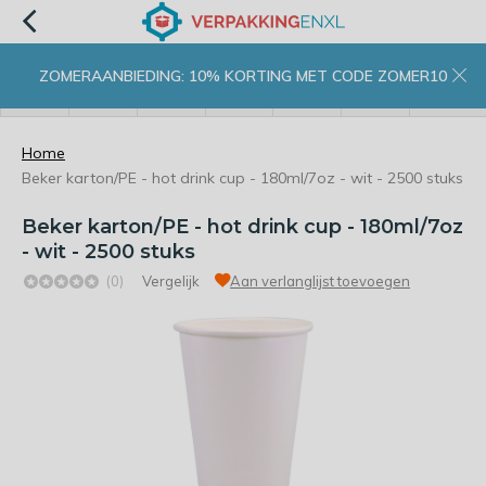
ZOMERAANBIEDING: 10% KORTING MET CODE ZOMER10
menu
zoeken
inloggen
wishlist
contact
winkelwagen
home
Home
Beker karton/PE - hot drink cup - 180ml/7oz - wit - 2500 stuks
Beker karton/PE - hot drink cup - 180ml/7oz
- wit - 2500 stuks
(0)
Vergelijk
Aan verlanglijst toevoegen