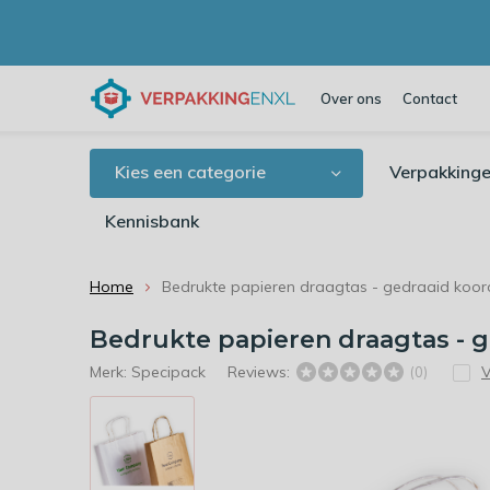
Over ons
Contact
Kies een categorie
Verpakkinge
Kennisbank
Home
Bedrukte papieren draagtas - gedraaid koord 
Bedrukte papieren draagtas - ged
Merk:
Specipack
Reviews:
V
(0)