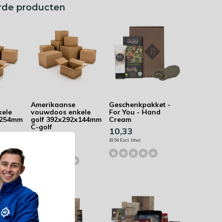
rde producten
Amerikaanse
Geschenkpakket -
kele
vouwdoos enkele
For You - Hand
x254mm
golf 392x292x144mm
Cream
C-golf
10,33
0,74
(8,54 Excl. btw)
(0,61 Excl. btw)