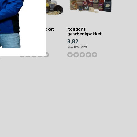
et -
Geschenkpakket
Italiaans
ted
Tapas
geschenkpakket
3,82
3,82
(3,16 Excl. btw)
(3,16 Excl. btw)