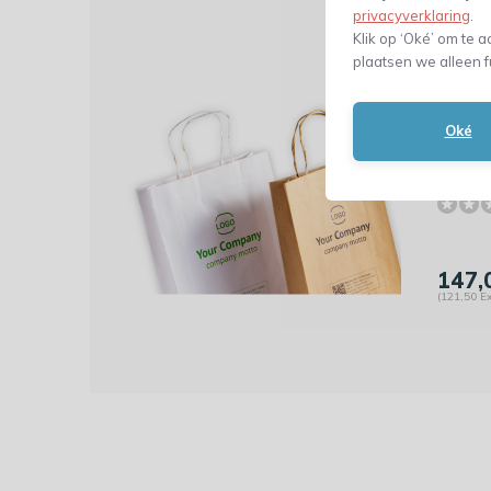
privacyverklaring
.
Klik op ‘Oké’ om te a
plaatsen we alleen f
Dit 
Bedru
Oké
gedra
- wit
147,
(121,50 Ex