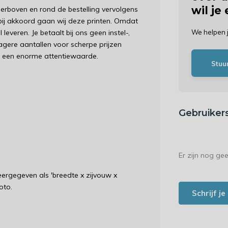
wil je
erboven en rond de bestelling vervolgens
 bij akkoord gaan wij deze printen. Omdat
leveren. Je betaalt bij ons geen instel-,
We helpen 
agere aantallen voor scherpe prijzen
r een enorme attentiewaarde.
Stuu
Gebruiker
Er zijn nog ge
rgegeven als 'breedte x zijvouw x
oto.
Schrijf j