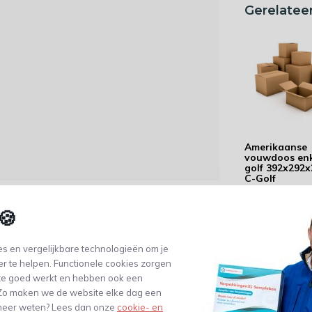
Gerelatee
Amerikaanse
vouwdoos en
golf 392x292
C-Golf
0,87
pakkingen bedrukken
(0,72 Excl. btw)
🍪
order zonder extra kosten geleverd.
s en vergelijkbare technologieën om je
endkosten. Op de afrekenpagina heb je de
er te helpen. Functionele cookies zorgen
te goed werkt en hebben ook een
. Zo maken we de website elke dag een
e meer weten? Lees dan onze
cookie- en