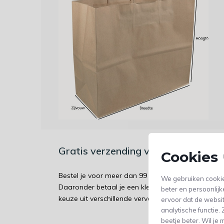
Gratis verzending vanaf €99 / Ver
Cookies 
Bestel je voor meer dan 99 euro? Dan wordt jouw 
We gebruiken cookie
Daaronder betaal je een kleine bijdrage aan verz
beter en persoonlijk
keuze uit verschillende vervoerders.
ervoor dat de websi
analytische functie
beetje beter. Wil j