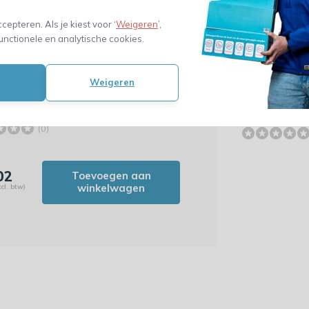
ccepteren. Als je kiest voor ‘
Weigeren
’,
unctionele en analytische cookies.
wordt 'm!
Geschenkpakk
kte papieren draagtas -
Touch connec
Weigeren
drinkfles
aid koord - 45 x 16 x 48 cm
3,82
 kraftpapier - 100 stuks
(3,16 Excl. btw)
(0)
02
Toevoegen aan
winkelwagen
cl. btw)