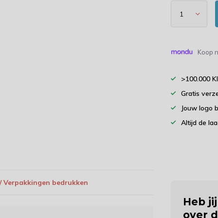
Koop n
>100.000 K
Gratis verz
Jouw logo 
Altijd de la
 / Verpakkingen bedrukken
Heb ji
over d