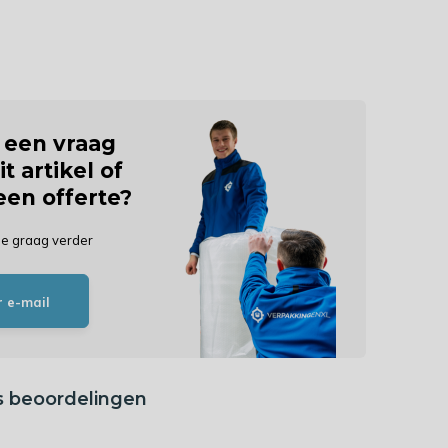
j een vraag
it artikel of
 een offerte?
je graag verder
r e-mail
s beoordelingen