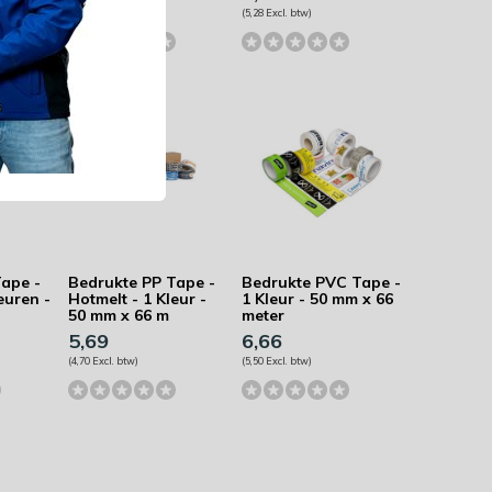
(5,60 Excl. btw)
(5,28 Excl. btw)
Tape -
Bedrukte PP Tape -
Bedrukte PVC Tape -
euren -
Hotmelt - 1 Kleur -
1 Kleur - 50 mm x 66
50 mm x 66 m
meter
5,69
6,66
(4,70 Excl. btw)
(5,50 Excl. btw)