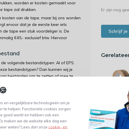
edrukken, worden er kosten gemaakt voor
e tape zal drukken.
Er zijn nog ge
 kosten van de tape, maar bij ons worden
gt ervoor dat je de eerste keer iets
Schrijf j
an de tape een stuk voordeliger is. De
malig €45,- exclusief btw. Hiervoor
bestand
Gerelatee
n de volgende bestandstypen: AI of EPS.
deze bestandstypen? Dan kunnen wij je
 om bestanden om te zetten of mee te
🍪
of transparante tape waarop het ontwerp
eur, omdat ontwerpen hierop goed naar
s en vergelijkbare technologieën om je
euren te drukken. Neem hiervoor contact
er te helpen. Functionele cookies zorgen
Bedrukte Pap
te goed werkt en hebben ook een
Tape - 3 Kleur
er tape met 2 kleuren
mm x 50 m
. Zo maken we de website elke dag een
7,50
e meer weten? Lees dan onze
cookie- en