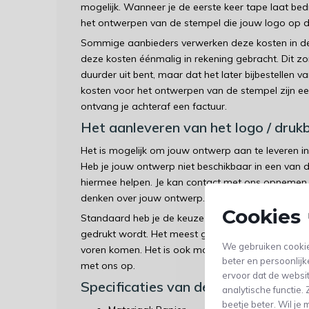
mogelijk. Wanneer je de eerste keer tape laat b
het ontwerpen van de stempel die jouw logo op d
Sommige aanbieders verwerken deze kosten in de
deze kosten éénmalig in rekening gebracht. Dit zor
duurder uit bent, maar dat het later bijbestellen v
kosten voor het ontwerpen van de stempel zijn een
ontvang je achteraf een factuur.
Het aanleveren van het logo / druk
Het is mogelijk om jouw ontwerp aan te leveren i
Heb je jouw ontwerp niet beschikbaar in een van 
hiermee helpen. Je kan contact met ons opnemen
denken over jouw ontwerp.
Cookies 
Standaard heb je de keuze uit een witte, bruine 
gedrukt wordt. Het meest gekozen is de witte kl
We gebruiken cookie
voren komen. Het is ook mogelijk om op andere kl
beter en persoonlijk
met ons op.
ervoor dat de websi
Specificaties van de bedrukte Papi
analytische functie
beetje beter. Wil j