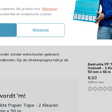
(6,20 Excl. btw)
ccepteren. Als je kiest voor ‘
Weigeren
’,
spenser)
unctionele en analytische cookies.
Weigeren
pakkingen bedrukken
order zonder extra kosten geleverd.
endkosten. Op de afrekenpagina heb je de
Bedrukte PP 
Hotmelt - 2 Kl
50 mm x 66 m
6,03
(4,98 Excl. btw)
wordt 'm!
kte Papier Tape - 2 Kleuren
mm x 50 m