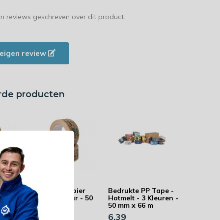
en reviews geschreven over dit product.
e eigen review
rde producten
ier
Bedrukte Papier
Bedrukte PP Tape -
en - 50
Tape - 1 Kleur - 50
Hotmelt - 3 Kleuren -
mm x 50 m
50 mm x 66 m
6,78
6,39