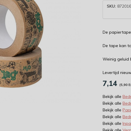
SKU:
872016
De papiertape 
De tape kan t
Weinig geluid b
Levertijd nie
7,14
(5,90 E
Bekijk alle
Bed
Bekijk alle
Bed
Bekijk alle
Pap
Bekijk alle
Bedr
Bekijk alle
Inp
Bekijk alle
Ver