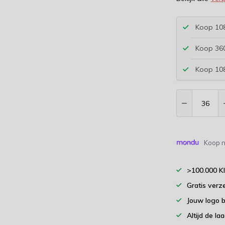
Koop 108
Koop 360
Koop 108
Koop n
>100.000 K
Gratis verz
Jouw logo 
Altijd de la