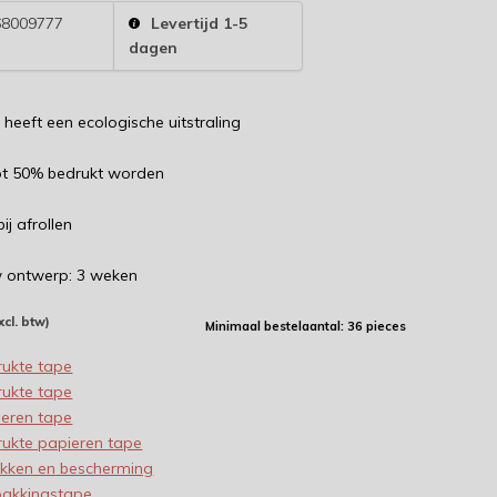
8009777
Levertijd 1-5
dagen
heeft een ecologische uitstraling
ot 50% bedrukt worden
ij afrollen
uw ontwerp: 3 weken
xcl. btw)
Minimaal bestelaantal: 36 pieces
rukte tape
rukte tape
ieren tape
ukte papieren tape
akken en bescherming
pakkingstape