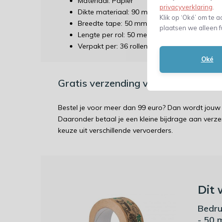
Materiaal: Papier
privacyverklaring
.
Dikte materiaal: 90 micron
Klik op ‘Oké’ om te a
Breedte tape: 50 mm (geschikt voor tape di
plaatsen we alleen f
Lengte per rol: 50 meter
Verpakt per: 36 rollen in een omdoos
Oké
Gratis verzending vanaf €99 / Ver
Bestel je voor meer dan 99 euro? Dan wordt jouw 
Daaronder betaal je een kleine bijdrage aan verz
keuze uit verschillende vervoerders.
Dit 
Bedru
- 50 