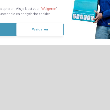
22,76
(18,81 Excl. btw)
ccepteren. Als je kiest voor ‘
Weigeren
’,
unctionele en analytische cookies.
Weigeren