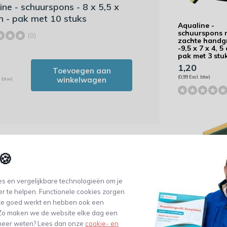
ine - schuurspons - 8 x 5,5 x
m - pak met 10 stuks
Aqualine -
schuurspons 
(0)
zachte handg
-9,5 x 7 x 4, 5
pak met 3 stu
1,20
Toevoegen aan
(0,99 Excl. btw)
winkelwagen
. btw)
🍪
s en vergelijkbare technologieën om je
er te helpen. Functionele cookies zorgen
Vileda -
te goed werkt en hebben ook een
schuurspons -
. Zo maken we de website elke dag een
- 10 stuks
e meer weten? Lees dan onze
cookie- en