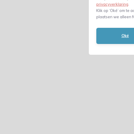
privacyverklaring
.
Klik op ‘Oké’ om te a
plaatsen we alleen f
Oké