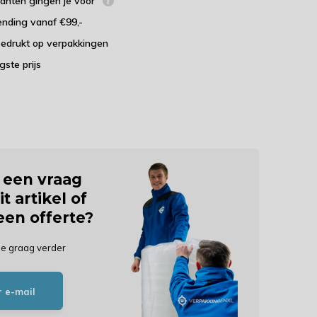
lanten gingen je voor
ending vanaf €99,-
bedrukt op verpakkingen
agste prijs
j een vraag
it artikel of
 een offerte?
je graag verder
r e-mail