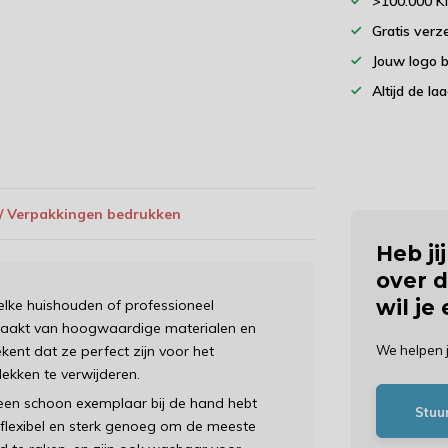
>100.000 K
Gratis verz
Jouw logo 
Altijd de la
 / Verpakkingen bedrukken
Heb ji
over d
wil je
elke huishouden of professioneel
maakt van hoogwaardige materialen en
kent dat ze perfect zijn voor het
We helpen 
kken te verwijderen.
d een schoon exemplaar bij de hand hebt
Stuu
 flexibel en sterk genoeg om de meeste