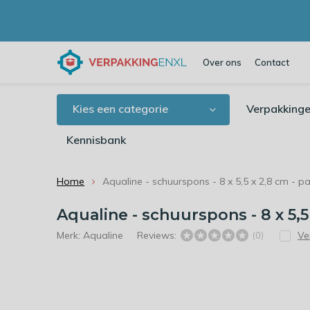
Over ons
Contact
Kies een categorie
Verpakkinge
Kennisbank
Home
Aqualine - schuurspons - 8 x 5,5 x 2,8 cm - p
Aqualine - schuurspons - 8 x 5,5
Merk:
Aqualine
Reviews:
Ve
(0)