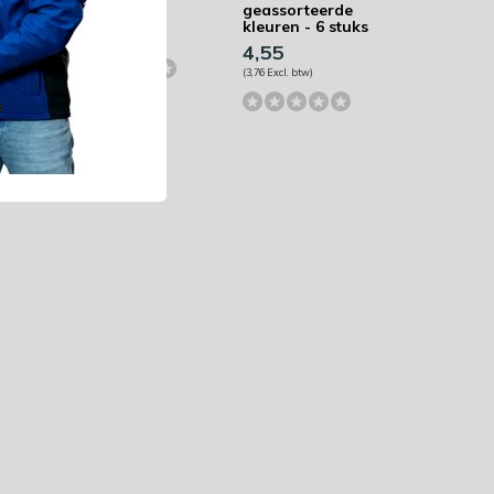
geassorteerde
23,40
kleuren - 6 stuks
(19,34 Excl. btw)
4,55
(3,76 Excl. btw)