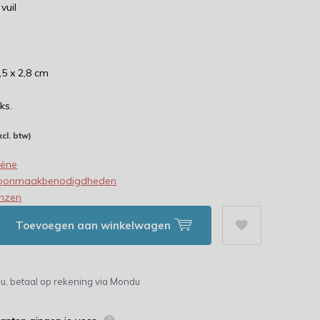
vuil
,5 x 2,8 cm
ks.
xcl. btw)
iëne
oonmaakbenodigdheden
nzen
Toevoegen aan winkelwagen
u, betaal op rekening via Mondu