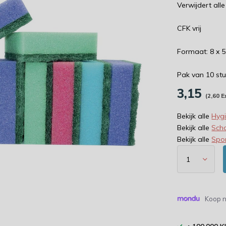
Verwijdert alle 
CFK vrij
Formaat: 8 x 5
Pak van 10 stu
3,15
(2,60 E
Bekijk alle
Hyg
Bekijk alle
Sch
Bekijk alle
Spo
Koop n