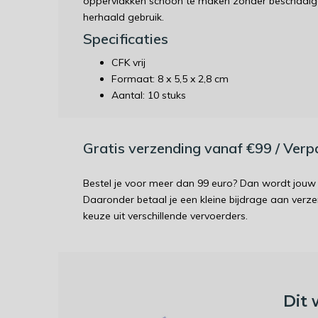
oppervlakken schoon te maken zonder beschadigd
herhaald gebruik.
Specificaties
CFK vrij
Formaat: 8 x 5,5 x 2,8 cm
Aantal: 10 stuks
Gratis verzending vanaf €99 / Ver
Bestel je voor meer dan 99 euro? Dan wordt jouw 
Daaronder betaal je een kleine bijdrage aan verz
keuze uit verschillende vervoerders.
Dit 