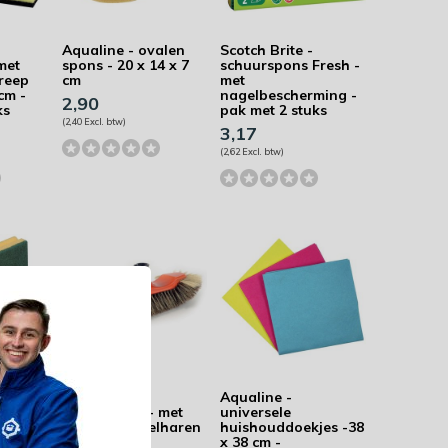
Aqualine - ovalen
Scotch Brite -
met
spons - 20 x 14 x 7
schuurspons Fresh -
reep
cm
met
 cm -
nagelbescherming -
2,90
ks
pak met 2 stuks
(2,40 Excl. btw)
3,17
(2,62 Excl. btw)
Aqualine -
Aqualine -
 Glitzi
kamerveger - met
universele
zachte borstelharen
huishouddoekjes -38
in zijde
x 38 cm -