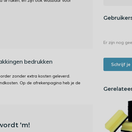
 te raken, en zijn ook wasbaar voor
Gebruiker
Er zijn nog ge
pakkingen bedrukken
Schrijf j
order zonder extra kosten geleverd.
endkosten. Op de afrekenpagina heb je de
Gerelatee
wordt 'm!