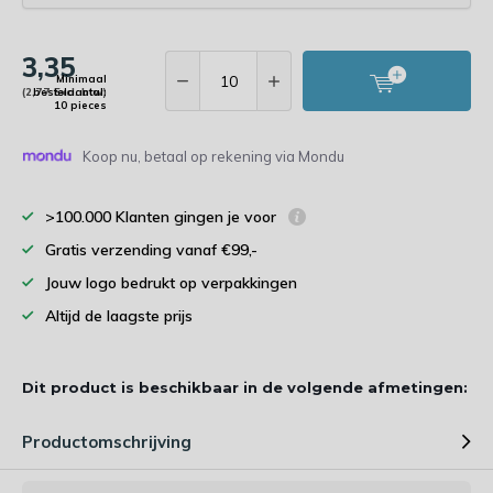
3,35
Minimaal
(2,77 Excl. btw)
bestelaantal:
10 pieces
Koop nu, betaal op rekening via Mondu
>100.000 Klanten gingen je voor
Gratis verzending vanaf €99,-
Jouw logo bedrukt op verpakkingen
Altijd de laagste prijs
Dit product is beschikbaar in de volgende afmetingen:
Productomschrijving