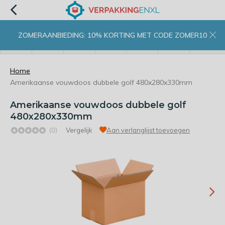
ZOMERAANBIEDING: 10% KORTING MET CODE ZOMER10
menu
zoeken
inloggen
wishlist
contact
winkelwagen
home
Home
Amerikaanse vouwdoos dubbele golf 480x280x330mm
Amerikaanse vouwdoos dubbele golf
480x280x330mm
(0)
Vergelijk
Aan verlanglijst toevoegen