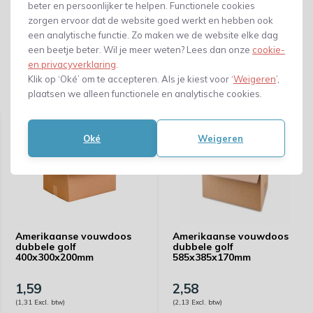
beter en persoonlijker te helpen. Functionele cookies
zorgen ervoor dat de website goed werkt en hebben ook
een analytische functie. Zo maken we de website elke dag
een beetje beter. Wil je meer weten? Lees dan onze
cookie-
en privacyverklaring
.
Klik op ‘Oké’ om te accepteren. Als je kiest voor ‘
Weigeren
’,
plaatsen we alleen functionele en analytische cookies.
Gerelateerde producten
Oké
Weigeren
Amerikaanse vouwdoos
Amerikaanse vouwdoos
dubbele golf
dubbele golf
400x300x200mm
585x385x170mm
1,59
2,58
(1,31 Excl. btw)
(2,13 Excl. btw)