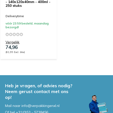
- 140x120x40mm - 400ml -
250 stuks
Deliverytime
vóór 23:59 besteld, maandag
bezorgd!
Vergelijk
74,96
(61,95 Excl. btw)
Heb je vragen, of advies nodig?
Neem gerust contact met ons
op!
Mail naar
info@verpakkingenxl.nl
Of bel
+31(0)53 - 5738456